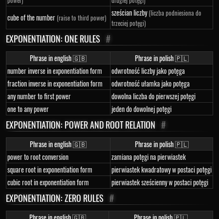
power)
drugiej potęgi)
sześcian liczby
(liczba podniesiona do
cube of the number
(raise to third power)
trzeciej potęgi)
EXPONENTIATION: ONE RULES
#
Phrase in english 🇬🇧
Phrase in polish 🇵🇱
number inverse in exponentiation form
odwrotność liczby jako potęga
fraction inverse in exponentiation form
odwrotność ułamka jako potęga
any number to first power
dowolna liczba do pierwszej potęgi
one to any power
jeden do dowolnej potęgi
EXPONENTIATION: POWER AND ROOT RELATION
#
Phrase in english 🇬🇧
Phrase in polish 🇵🇱
power to root conversion
zamiana potęgi na pierwiastek
square root in exponentiation form
pierwiastek kwadratowy w postaci potęgi
cubic root in exponentiation form
pierwiastek sześcienny w postaci potęgi
EXPONENTIATION: ZERO RULES
#
Phrase in english 🇬🇧
Phrase in polish 🇵🇱