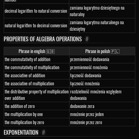
zamiana logarytmu dziesiętnego na
decimal logarithm to natural conversion
naturalny
zamiana logarytmu naturalnego na
natural logarithm to decimal conversion
dziesiętny
PROPERTIES OF ALGEBRA OPERATIONS
#
Phrase in english 🇬🇧
Phrase in polish 🇵🇱
the commutativity of addition
przemienność dodawania
the commutativity of multiplication
przemienność mnożenia
the associative of addition
łączność dodawania
the associative of multiplication
łączność mnożenia
the distributive property of multiplication
rozdzielność mnożenia względem
over addition
dodawania
the addition of zero
dodawanie zera
the multiplication by one
mnożenie przez jeden
the multiplication by zero
mnożenie przez zero
EXPONENTIATION
#