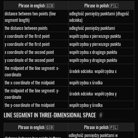
Phrase in english 🇬🇧
Phrase in polish 🇵🇱
distance between two points (line
odległość pomiędzy punktami (długość
segment length)
odcinka)
the distance between points
odległość pomiędzy punktami
x coordinate of the first point
współrzędna x pierwszego punktu
y coordinate of the first point
współrzędna y pierwszego punktu
x coordinate of the second point
współrzędna x drugiego punktu
y coordinate of the second point
współrzędna y drugiego punktu
the midpoint of the line segment: x-
środek odcinka: współrzędna x
coordinate
the x-coordinate of the midpoint
współrzędna x środka
the midpoint of the line segment: y-
środek odcinka: współrzędna y
coordinate
the y-coordinate of the midpoint
współrzędna y środka
LINE SEGMENT IN THREE-DIMENSIONAL SPACE
#
Phrase in english 🇬🇧
Phrase in polish 🇵🇱
odległość pomiędzy punktami w