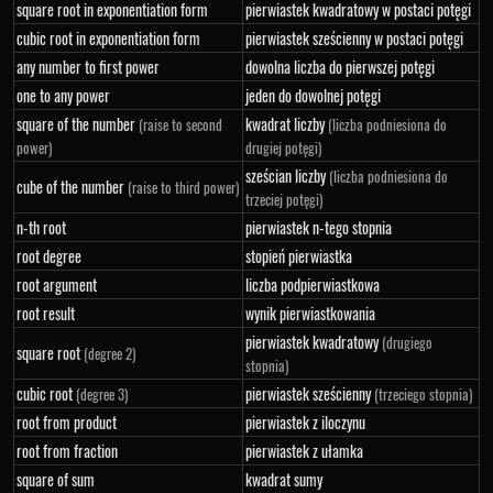
square root in exponentiation form
pierwiastek kwadratowy w postaci potęgi
cubic root in exponentiation form
pierwiastek sześcienny w postaci potęgi
any number to first power
dowolna liczba do pierwszej potęgi
one to any power
jeden do dowolnej potęgi
square of the number
kwadrat liczby
(raise to second
(liczba podniesiona do
power)
drugiej potęgi)
sześcian liczby
(liczba podniesiona do
cube of the number
(raise to third power)
trzeciej potęgi)
n-th root
pierwiastek n-tego stopnia
root degree
stopień pierwiastka
root argument
liczba podpierwiastkowa
root result
wynik pierwiastkowania
pierwiastek kwadratowy
(drugiego
square root
(degree 2)
stopnia)
cubic root
pierwiastek sześcienny
(degree 3)
(trzeciego stopnia)
root from product
pierwiastek z iloczynu
root from fraction
pierwiastek z ułamka
square of sum
kwadrat sumy