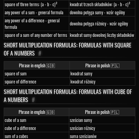
square of three terms: (a - b - c)²
kwadrat trzech składników: (a - b - c)²
any power of a sum - general formula
dowolna potęga sumy - wzór ogólny
any power of a difference - general
dowolna potęga różnicy - wzór ogólny
formula
square of a sum of any number of terms
kwadrat sumy dowolnej liczby składników
SHORT MULTIPLICATION FORMULAS: FORMULAS WITH SQUARE
OF A NUMBERS
#
Phrase in english 🇬🇧
Phrase in polish 🇵🇱
square of sum
kwadrat sumy
square of difference
kwadrat różnicy
SHORT MULTIPLICATION FORMULAS: FORMULAS WITH CUBE OF
A NUMBERS
#
Phrase in english 🇬🇧
Phrase in polish 🇵🇱
cube of a sum
sześcian sumy
cube of a difference
sześcian różnicy
sum of a cubes
suma sześcianów