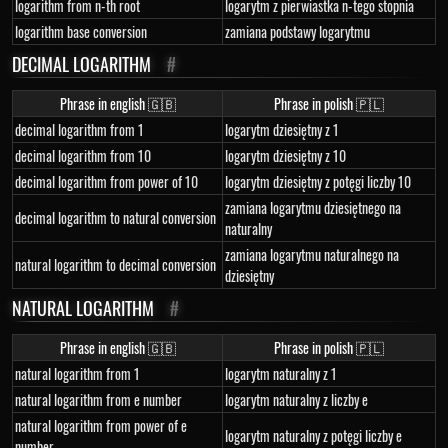
logarithm from n-th root
logarytm z pierwiastka n-tego stopnia
logarithm base conversion
zamiana podstawy logarytmu
DECIMAL LOGARITHM
#
Phrase in english 🇬🇧
Phrase in polish 🇵🇱
decimal logarithm from 1
logarytm dziesiętny z 1
decimal logarithm from 10
logarytm dziesiętny z 10
decimal logarithm from power of 10
logarytm dziesiętny z potęgi liczby 10
zamiana logarytmu dziesiętnego na
decimal logarithm to natural conversion
naturalny
zamiana logarytmu naturalnego na
natural logarithm to decimal conversion
dziesiętny
NATURAL LOGARITHM
#
Phrase in english 🇬🇧
Phrase in polish 🇵🇱
natural logarithm from 1
logarytm naturalny z 1
natural logarithm from e number
logarytm naturalny z liczby e
natural logarithm from power of e
logarytm naturalny z potęgi liczby e
number