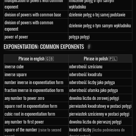
multiplication of powers with common
mnożenie potęg o tym samym
exponent
wykładniku
division of powers with common base
dzielenie potęg o tej samej podstawie
division of powers with common
dzielenie potęg o tym samym wykładniku
exponent
power of power
potęga potęgi
EXPONENTIATION: COMMON EXPONENTS
#
Phrase in english 🇬🇧
Phrase in polish 🇵🇱
inverse cube
odwrotność sześcianu
inverse square
odwrotność kwadratu
number inverse in exponentiation form
odwrotność liczby jako potęga
fraction inverse in exponentiation form
odwrotność ułamka jako potęga
any number to power zero
dowolna liczba do zerowej potęgi
square root in exponentiation form
pierwiastek kwadratowy w postaci potęgi
cubic root in exponentiation form
pierwiastek sześcienny w postaci potęgi
any number to first power
dowolna liczba do pierwszej potęgi
square of the number
kwadrat liczby
(raise to second
(liczba podniesiona do