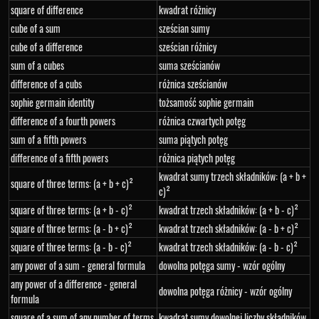
square of difference
kwadrat różnicy
cube of a sum
sześcian sumy
cube of a difference
sześcian różnicy
sum of a cubes
suma sześcianów
difference of a cubs
różnica sześcianów
sophie germain identity
tożsamość sophie germain
difference of a fourth powers
różnica czwartych potęg
sum of a fifth powers
suma piątych potęg
difference of a fifth powers
różnica piątych potęg
kwadrat sumy trzech składników: (a + b +
square of three terms: (a + b + c)²
c)²
square of three terms: (a + b - c)²
kwadrat trzech składników: (a + b - c)²
square of three terms: (a - b + c)²
kwadrat trzech składników: (a - b + c)²
square of three terms: (a - b - c)²
kwadrat trzech składników: (a - b - c)²
any power of a sum - general formula
dowolna potęga sumy - wzór ogólny
any power of a difference - general
dowolna potęga różnicy - wzór ogólny
formula
square of a sum of any number of terms
kwadrat sumy dowolnej liczby składników