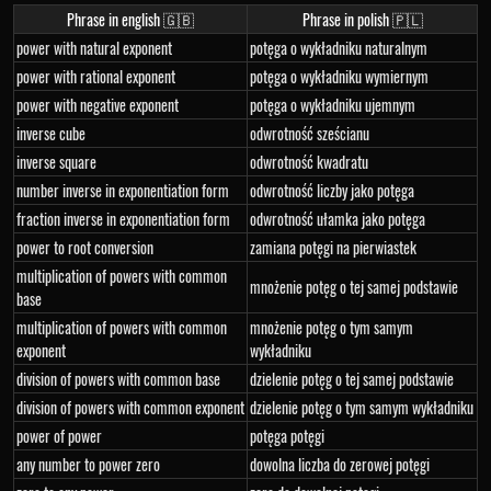
Phrase in english 🇬🇧
Phrase in polish 🇵🇱
power with natural exponent
potęga o wykładniku naturalnym
power with rational exponent
potęga o wykładniku wymiernym
power with negative exponent
potęga o wykładniku ujemnym
inverse cube
odwrotność sześcianu
inverse square
odwrotność kwadratu
number inverse in exponentiation form
odwrotność liczby jako potęga
fraction inverse in exponentiation form
odwrotność ułamka jako potęga
power to root conversion
zamiana potęgi na pierwiastek
multiplication of powers with common
mnożenie potęg o tej samej podstawie
base
multiplication of powers with common
mnożenie potęg o tym samym
exponent
wykładniku
division of powers with common base
dzielenie potęg o tej samej podstawie
division of powers with common exponent
dzielenie potęg o tym samym wykładniku
power of power
potęga potęgi
any number to power zero
dowolna liczba do zerowej potęgi