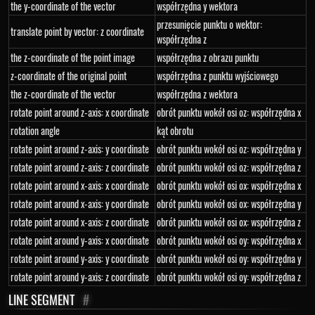
the y-coordinate of the vector
współrzędna y wektora
przesunięcie punktu o wektor:
translate point by vector: z coordinate
współrzędna z
the z-coordinate of the point image
współrzędna z obrazu punktu
z-coordinate of the original point
współrzędna z punktu wyjściowego
the z-coordinate of the vector
współrzędna z wektora
rotate point around z-axis: x coordinate
obrót punktu wokół osi oz: współrzędna x
rotation angle
kąt obrotu
rotate point around z-axis: y coordinate
obrót punktu wokół osi oz: współrzędna y
rotate point around z-axis: z coordinate
obrót punktu wokół osi oz: współrzędna z
rotate point around x-axis: x coordinate
obrót punktu wokół osi ox: współrzędna x
rotate point around x-axis: y coordinate
obrót punktu wokół osi ox: współrzędna y
rotate point around x-axis: z coordinate
obrót punktu wokół osi ox: współrzędna z
rotate point around y-axis: x coordinate
obrót punktu wokół osi oy: współrzędna x
rotate point around y-axis: y coordinate
obrót punktu wokół osi oy: współrzędna y
rotate point around y-axis: z coordinate
obrót punktu wokół osi oy: współrzędna z
LINE SEGMENT
#