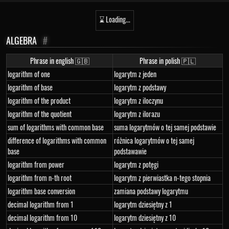
⌛ Loading...
ALGEBRA
#
Phrase in english 🇬🇧
Phrase in polish 🇵🇱
logarithm of one
logarytm z jeden
logarithm of base
logarytm z podstawy
logarithm of the product
logarytm z iloczynu
logarithm of the quotient
logarytm z ilorazu
sum of logarithms with common base
suma logarytmów o tej samej podstawie
difference of logarithms with common
różnica logarytmów o tej samej
base
podstawawie
logarithm from power
logarytm z potęgi
logarithm from n-th root
logarytm z pierwiastka n-tego stopnia
logarithm base conversion
zamiana podstawy logarytmu
decimal logarithm from 1
logarytm dziesiętny z 1
decimal logarithm from 10
logarytm dziesiętny z 10