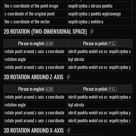
the z-coordinate of the point image
współrzędna z obrazu punktu
z-coordinate of the original point
współrzędna z punktu wyjściowego
the z-coordinate of the vector
współrzędna z wektora
2D ROTATION (TWO-DIMENSIONAL SPACE)
#
Phrase in english 🇬🇧
Phrase in polish 🇵🇱
rotate point around z-axis: x coordinate
obrót punktu wokół osi oz: współrzędna x
rotation angle
kąt obrotu
rotate point around z-axis: y coordinate
obrót punktu wokół osi oz: współrzędna y
3D ROTATION AROUND Z-AXIS
#
Phrase in english 🇬🇧
Phrase in polish 🇵🇱
rotate point around z-axis: x coordinate
obrót punktu wokół osi oz: współrzędna x
rotation angle
kąt obrotu
rotate point around z-axis: y coordinate
obrót punktu wokół osi oz: współrzędna y
rotate point around z-axis: z coordinate
obrót punktu wokół osi oz: współrzędna z
3D ROTATION AROUND X-AXIS
#