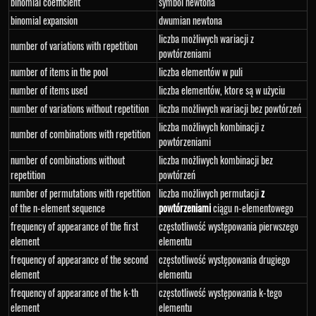
binomial coefficient
symbol newtona
binomial expansion
dwumian newtona
liczba możliwych wariacji z
number of variations with repetition
powtórzeniami
number of items in the pool
liczba elementów w puli
number of items used
liczba elementów, ktore są w użyciu
number of variations without repetition
liczba możliwych wariacji bez powtórzeń
liczba możliwych kombinacji z
number of combinations with repetition
powtórzeniami
number of combinations without
liczba możliwych kombinacji bez
repetition
powtórzeń
number of permutations with repetition
liczba możliwych permutacji
z
of the n-element sequence
powtórzeniami
ciągu n-elementowego
frequency of appearance of the first
częstotliwość występowania pierwszego
element
elementu
frequency of appearance of the second
częstotliwość występowania drugiego
element
elementu
frequency of appearance of the k-th
częstotliwość występowania k-tego
element
elementu