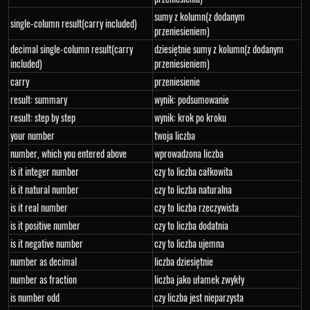
sumy z kolumn(z dodanym
single-column result(carry included)
przeniesieniem)
decimal single-column result(carry
dziesiętnie sumy z kolumn(z dodanym
included)
przeniesieniem)
carry
przeniesienie
result: summary
wynik: podsumowanie
result: step by step
wynik: krok po kroku
your number
twoja liczba
number, which you entered above
wprowadzona liczba
is it integer number
czy to liczba całkowita
is it natural number
czy to liczba naturalna
is it real number
czy to liczba rzeczywista
is it positive number
czy to liczba dodatnia
is it negative number
czy to liczba ujemna
number as decimal
liczba dziesiętnie
number as fraction
liczba jako ułamek zwykły
is number odd
czy liczba jest nieparzysta