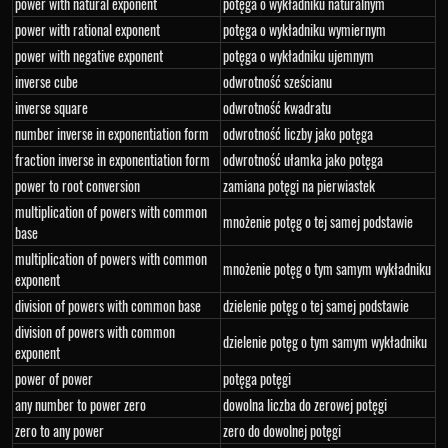
power with natural exponent
potęga o wykładniku naturalnym
power with rational exponent
potęga o wykładniku wymiernym
power with negative exponent
potęga o wykładniku ujemnym
inverse cube
odwrotność sześcianu
inverse square
odwrotność kwadratu
number inverse in exponentiation form
odwrotność liczby jako potęga
fraction inverse in exponentiation form
odwrotność ułamka jako potęga
power to root conversion
zamiana potęgi na pierwiastek
multiplication of powers with common
mnożenie potęg o tej samej podstawie
base
multiplication of powers with common
mnożenie potęg o tym samym wykładniku
exponent
division of powers with common base
dzielenie potęg o tej samej podstawie
division of powers with common
dzielenie potęg o tym samym wykładniku
exponent
power of power
potęga potęgi
any number to power zero
dowolna liczba do zerowej potęgi
zero to any power
zero do dowolnej potęgi