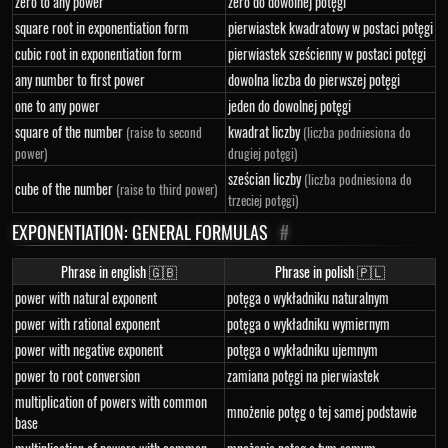
zero to any power
zero do dowolnej potęgi
square root in exponentiation form
pierwiastek kwadratowy w postaci potęgi
cubic root in exponentiation form
pierwiastek sześcienny w postaci potęgi
any number to first power
dowolna liczba do pierwszej potęgi
one to any power
jeden do dowolnej potęgi
square of the number
kwadrat liczby
(raise to second
(liczba podniesiona do
power)
drugiej potęgi)
sześcian liczby
(liczba podniesiona do
cube of the number
(raise to third power)
trzeciej potęgi)
EXPONENTIATION: GENERAL FORMULAS
#
Phrase in english 🇬🇧
Phrase in polish 🇵🇱
power with natural exponent
potęga o wykładniku naturalnym
power with rational exponent
potęga o wykładniku wymiernym
power with negative exponent
potęga o wykładniku ujemnym
power to root conversion
zamiana potęgi na pierwiastek
multiplication of powers with common
mnożenie potęg o tej samej podstawie
base