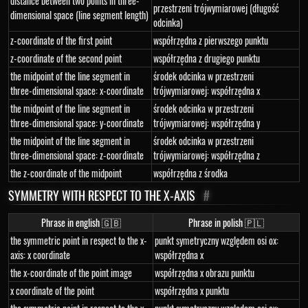
distance between two points in three-
przestrzeni trójwymiarowej (długość
dimensional space (line segment length)
odcinka)
z-coordinate of the first point
współrzędna z pierwszego punktu
z-coordinate of the second point
współrzędna z drugiego punktu
the midpoint of the line segment in
środek odcinka w przestrzeni
three-dimensional space: x-coordinate
trójwymiarowej: współrzędna x
the midpoint of the line segment in
środek odcinka w przestrzeni
three-dimensional space: y-coordinate
trójwymiarowej: współrzędna y
the midpoint of the line segment in
środek odcinka w przestrzeni
three-dimensional space: z-coordinate
trójwymiarowej: współrzędna z
the z-coordinate of the midpoint
współrzędna z środka
SYMMETRY WITH RESPECT TO THE X-AXIS
#
Phrase in english 🇬🇧
Phrase in polish 🇵🇱
the symmetric point in respect to the x-
punkt symetryczny względem osi ox:
axis: x coordinate
współrzędna x
the x-coordinate of the point image
współrzędna x obrazu punktu
x coordinate of the point
współrzędna x punktu