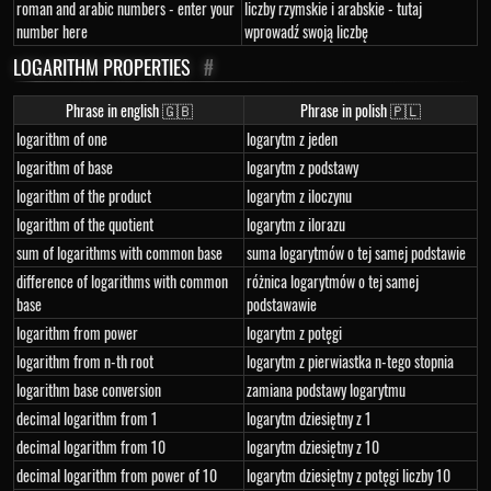
roman and arabic numbers - enter your
liczby rzymskie i arabskie - tutaj
number here
wprowadź swoją liczbę
LOGARITHM PROPERTIES
#
Phrase in english 🇬🇧
Phrase in polish 🇵🇱
logarithm of one
logarytm z jeden
logarithm of base
logarytm z podstawy
logarithm of the product
logarytm z iloczynu
logarithm of the quotient
logarytm z ilorazu
sum of logarithms with common base
suma logarytmów o tej samej podstawie
difference of logarithms with common
różnica logarytmów o tej samej
base
podstawawie
logarithm from power
logarytm z potęgi
logarithm from n-th root
logarytm z pierwiastka n-tego stopnia
logarithm base conversion
zamiana podstawy logarytmu
decimal logarithm from 1
logarytm dziesiętny z 1
decimal logarithm from 10
logarytm dziesiętny z 10
decimal logarithm from power of 10
logarytm dziesiętny z potęgi liczby 10