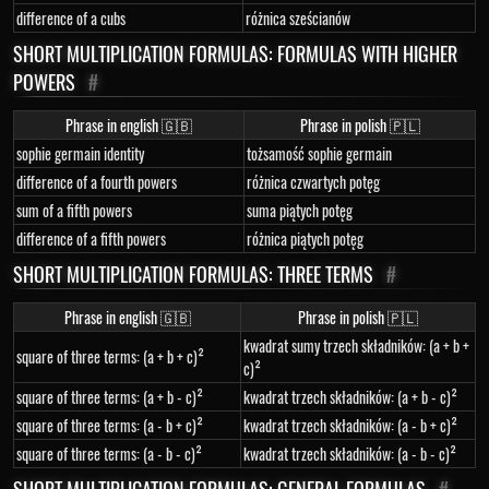
difference of a cubs
różnica sześcianów
SHORT MULTIPLICATION FORMULAS: FORMULAS WITH HIGHER
POWERS
#
Phrase in english 🇬🇧
Phrase in polish 🇵🇱
sophie germain identity
tożsamość sophie germain
difference of a fourth powers
różnica czwartych potęg
sum of a fifth powers
suma piątych potęg
difference of a fifth powers
różnica piątych potęg
SHORT MULTIPLICATION FORMULAS: THREE TERMS
#
Phrase in english 🇬🇧
Phrase in polish 🇵🇱
kwadrat sumy trzech składników: (a + b +
square of three terms: (a + b + c)²
c)²
square of three terms: (a + b - c)²
kwadrat trzech składników: (a + b - c)²
square of three terms: (a - b + c)²
kwadrat trzech składników: (a - b + c)²
square of three terms: (a - b - c)²
kwadrat trzech składników: (a - b - c)²