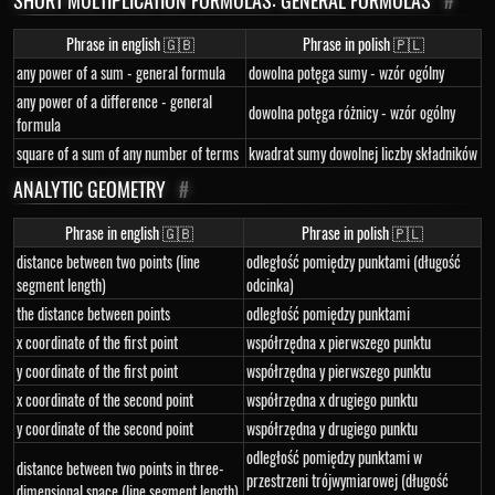
SHORT MULTIPLICATION FORMULAS: GENERAL FORMULAS
#
Phrase in english 🇬🇧
Phrase in polish 🇵🇱
any power of a sum - general formula
dowolna potęga sumy - wzór ogólny
any power of a difference - general
dowolna potęga różnicy - wzór ogólny
formula
square of a sum of any number of terms
kwadrat sumy dowolnej liczby składników
ANALYTIC GEOMETRY
#
Phrase in english 🇬🇧
Phrase in polish 🇵🇱
distance between two points (line
odległość pomiędzy punktami (długość
segment length)
odcinka)
the distance between points
odległość pomiędzy punktami
x coordinate of the first point
współrzędna x pierwszego punktu
y coordinate of the first point
współrzędna y pierwszego punktu
x coordinate of the second point
współrzędna x drugiego punktu
y coordinate of the second point
współrzędna y drugiego punktu
odległość pomiędzy punktami w
distance between two points in three-
przestrzeni trójwymiarowej (długość
dimensional space (line segment length)