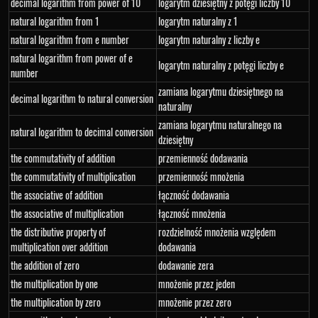
decimal logarithm from power of 10
logarytm dziesiętny z potęgi liczby 10
natural logarithm from 1
logarytm naturalny z 1
natural logarithm from e number
logarytm naturalny z liczby e
natural logarithm from power of e
logarytm naturalny z potęgi liczby e
number
zamiana logarytmu dziesiętnego na
decimal logarithm to natural conversion
naturalny
zamiana logarytmu naturalnego na
natural logarithm to decimal conversion
dziesiętny
the commutativity of addition
przemienność dodawania
the commutativity of multiplication
przemienność mnożenia
the associative of addition
łączność dodawania
the associative of multiplication
łączność mnożenia
the distributive property of
rozdzielność mnożenia względem
multiplication over addition
dodawania
the addition of zero
dodawanie zera
the multiplication by one
mnożenie przez jeden
the multiplication by zero
mnożenie przez zero