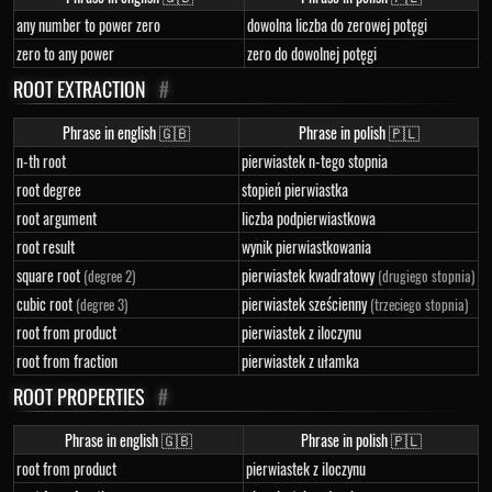
any number to power zero
dowolna liczba do zerowej potęgi
zero to any power
zero do dowolnej potęgi
ROOT EXTRACTION
#
Phrase in english 🇬🇧
Phrase in polish 🇵🇱
n-th root
pierwiastek n-tego stopnia
root degree
stopień pierwiastka
root argument
liczba podpierwiastkowa
root result
wynik pierwiastkowania
square root
pierwiastek kwadratowy
(degree 2)
(drugiego stopnia)
cubic root
pierwiastek sześcienny
(degree 3)
(trzeciego stopnia)
root from product
pierwiastek z iloczynu
root from fraction
pierwiastek z ułamka
ROOT PROPERTIES
#
Phrase in english 🇬🇧
Phrase in polish 🇵🇱
root from product
pierwiastek z iloczynu