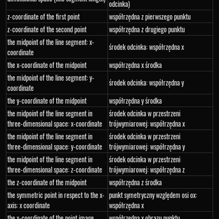
odcinka)
z-coordinate of the first point
współrzędna z pierwszego punktu
z-coordinate of the second point
współrzędna z drugiego punktu
the midpoint of the line segment: x-
środek odcinka: współrzędna x
coordinate
the x-coordinate of the midpoint
współrzędna x środka
the midpoint of the line segment: y-
środek odcinka: współrzędna y
coordinate
the y-coordinate of the midpoint
współrzędna y środka
the midpoint of the line segment in
środek odcinka w przestrzeni
three-dimensional space: x-coordinate
trójwymiarowej: współrzędna x
the midpoint of the line segment in
środek odcinka w przestrzeni
three-dimensional space: y-coordinate
trójwymiarowej: współrzędna y
the midpoint of the line segment in
środek odcinka w przestrzeni
three-dimensional space: z-coordinate
trójwymiarowej: współrzędna z
the z-coordinate of the midpoint
współrzędna z środka
the symmetric point in respect to the x-
punkt symetryczny względem osi ox:
axis: x coordinate
współrzędna x
the x-coordinate of the point image
współrzędna x obrazu punktu