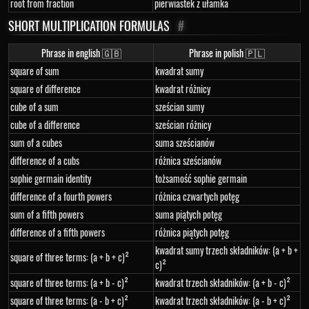
root from fraction
pierwiastek z ułamka
SHORT MULTIPLICATION FORMULAS
#
Phrase in english 🇬🇧
Phrase in polish 🇵🇱
square of sum
kwadrat sumy
square of difference
kwadrat różnicy
cube of a sum
sześcian sumy
cube of a difference
sześcian różnicy
sum of a cubes
suma sześcianów
difference of a cubs
różnica sześcianów
sophie germain identity
tożsamość sophie germain
difference of a fourth powers
różnica czwartych potęg
sum of a fifth powers
suma piątych potęg
difference of a fifth powers
różnica piątych potęg
kwadrat sumy trzech składników: (a + b +
square of three terms: (a + b + c)²
c)²
square of three terms: (a + b - c)²
kwadrat trzech składników: (a + b - c)²
square of three terms: (a - b + c)²
kwadrat trzech składników: (a - b + c)²