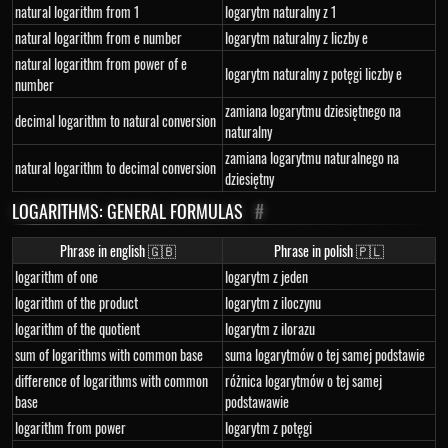
natural logarithm from 1
logarytm naturalny z 1
natural logarithm from e number
logarytm naturalny z liczby e
natural logarithm from power of e
logarytm naturalny z potęgi liczby e
number
zamiana logarytmu dziesiętnego na
decimal logarithm to natural conversion
naturalny
zamiana logarytmu naturalnego na
natural logarithm to decimal conversion
dziesiętny
LOGARITHMS: GENERAL FORMULAS
#
Phrase in english 🇬🇧
Phrase in polish 🇵🇱
logarithm of one
logarytm z jeden
logarithm of the product
logarytm z iloczynu
logarithm of the quotient
logarytm z ilorazu
sum of logarithms with common base
suma logarytmów o tej samej podstawie
difference of logarithms with common
różnica logarytmów o tej samej
base
podstawawie
logarithm from power
logarytm z potęgi