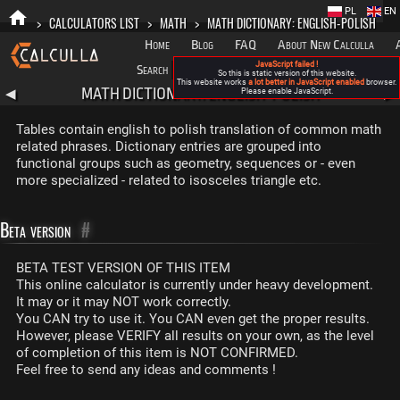
PL
EN
>
CALCULATORS LIST
>
MATH
>
MATH DICTIONARY: ENGLISH-POLISH
Home
Blog
FAQ
About New Calculla
JavaScript failed !
Search
Categories
So this is static version of this website.
This website works
a lot better in JavaScript enabled
browser.
MATH DICTIONARY: ENGLISH-POLISH
◀
Please enable JavaScript.
▶
Tables contain english to polish translation of common math
related phrases. Dictionary entries are grouped into
functional groups such as geometry, sequences or - even
more specialized - related to isosceles triangle etc.
Beta version
#
BETA TEST VERSION OF THIS ITEM
This online calculator is currently under heavy development.
It may or it may NOT work correctly.
You CAN try to use it. You CAN even get the proper results.
However, please VERIFY all results on your own, as the level
of completion of this item is NOT CONFIRMED.
Feel free to send any ideas and comments !