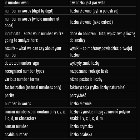
is number even
czy liczba jest parzysta
number in words (digit by digit)
liczba słownie (cyfra po cyfrze)
number in words (whole number at
liczba słownie (jako całość)
once)
input data - enter your number you're
dane do obliczeń - tutaj wpisz swoją liczbę
going to analyze here
do analizy
results - what we can say about your
wyniki - co możemy powiedzieć o twojej
number
liczbie
detected number sign
wykryty znak liczby
recognized number types
rozpoznane rodzaje liczb
various number forms
różne postacie liczby
factorization (natural numbers only)
faktoryzacja (tylko liczby naturalne)
parity
parzystość
number in words
liczba słownie
roman numbers can contain only i, v, x,
liczby rzymskie mogą zawierać jedynie
l, c, d, m characters
znaki: i, v, x, l, c, d, m
roman number
liczba rzymska
arabic number
liczba arabska