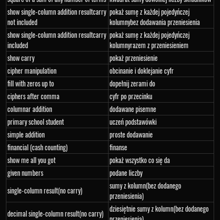
show single-column addition resultcarry
pokaż sumę z każdej pojedyńczej
not included
kolumnybez dodawania przeniesienia
show single-column addition resultcarry
pokaż sumę z każdej pojedyńczej
included
kolumnyrazem z przeniesieniem
show carry
pokaż przeniesienie
cipher manipulation
obcinanie i doklejanie cyfr
fill with zeros up to
dopełnij zerami do
ciphers after comma
cyfr po przecinku
columnar addition
dodawane pisemne
primary school student
uczeń podstawówki
simple addition
proste dodawanie
financial (cash counting)
finanse
show me all you got
pokaż wszystko co się da
given numbers
podane liczby
sumy z kolumn(bez dodanego
single-column result(no carry)
przeniesienia)
dziesiętnie sumy z kolumn(bez dodanego
decimal single-column result(no carry)
przeniesienia)