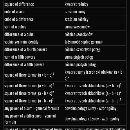
square of difference
kwadrat różnicy
cube of a sum
sześcian sumy
cube of a difference
sześcian różnicy
sum of a cubes
suma sześcianów
difference of a cubs
różnica sześcianów
sophie germain identity
tożsamość sophie germain
difference of a fourth powers
różnica czwartych potęg
sum of a fifth powers
suma piątych potęg
difference of a fifth powers
różnica piątych potęg
kwadrat sumy trzech składników: (a + b +
square of three terms: (a + b + c)²
c)²
square of three terms: (a + b - c)²
kwadrat trzech składników: (a + b - c)²
square of three terms: (a - b + c)²
kwadrat trzech składników: (a - b + c)²
square of three terms: (a - b - c)²
kwadrat trzech składników: (a - b - c)²
any power of a sum - general formula
dowolna potęga sumy - wzór ogólny
any power of a difference - general
dowolna potęga różnicy - wzór ogólny
formula
square of a sum of any number of terms
kwadrat sumy dowolnej liczby składników