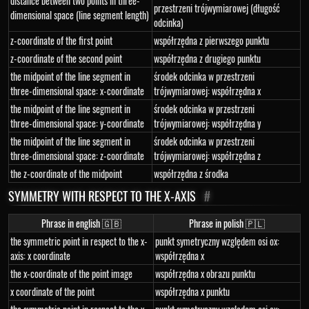
distance between two points in three-
przestrzeni trójwymiarowej (długość
dimensional space (line segment length)
odcinka)
z-coordinate of the first point
współrzędna z pierwszego punktu
z-coordinate of the second point
współrzędna z drugiego punktu
the midpoint of the line segment in
środek odcinka w przestrzeni
three-dimensional space: x-coordinate
trójwymiarowej: współrzędna x
the midpoint of the line segment in
środek odcinka w przestrzeni
three-dimensional space: y-coordinate
trójwymiarowej: współrzędna y
the midpoint of the line segment in
środek odcinka w przestrzeni
three-dimensional space: z-coordinate
trójwymiarowej: współrzędna z
the z-coordinate of the midpoint
współrzędna z środka
SYMMETRY WITH RESPECT TO THE X-AXIS
#
Phrase in english 🇬🇧
Phrase in polish 🇵🇱
the symmetric point in respect to the x-
punkt symetryczny względem osi ox:
axis: x coordinate
współrzędna x
the x-coordinate of the point image
współrzędna x obrazu punktu
x coordinate of the point
współrzędna x punktu