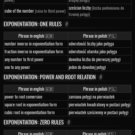
power)
drugiej potęgi)
sześcian liczby
(liczba podniesiona do
cube of the number
(raise to third power)
trzeciej potęgi)
EXPONENTIATION: ONE RULES
#
Phrase in english 🇬🇧
Phrase in polish 🇵🇱
number inverse in exponentiation form
odwrotność liczby jako potęga
fraction inverse in exponentiation form
odwrotność ułamka jako potęga
any number to first power
dowolna liczba do pierwszej potęgi
one to any power
jeden do dowolnej potęgi
EXPONENTIATION: POWER AND ROOT RELATION
#
Phrase in english 🇬🇧
Phrase in polish 🇵🇱
power to root conversion
zamiana potęgi na pierwiastek
square root in exponentiation form
pierwiastek kwadratowy w postaci potęgi
cubic root in exponentiation form
pierwiastek sześcienny w postaci potęgi
EXPONENTIATION: ZERO RULES
#
Phrase in english 🇬🇧
Phrase in polish 🇵🇱