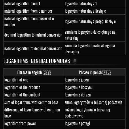
natural logarithm from 1
logarytm naturalny z 1
natural logarithm from e number
logarytm naturalny z liczby e
natural logarithm from power of e
logarytm naturalny z potęgi liczby e
number
zamiana logarytmu dziesiętnego na
decimal logarithm to natural conversion
naturalny
zamiana logarytmu naturalnego na
natural logarithm to decimal conversion
dziesiętny
LOGARITHMS: GENERAL FORMULAS
#
Phrase in english 🇬🇧
Phrase in polish 🇵🇱
logarithm of one
logarytm z jeden
logarithm of the product
logarytm z iloczynu
logarithm of the quotient
logarytm z ilorazu
sum of logarithms with common base
suma logarytmów o tej samej podstawie
difference of logarithms with common
różnica logarytmów o tej samej
base
podstawawie
logarithm from power
logarytm z potęgi