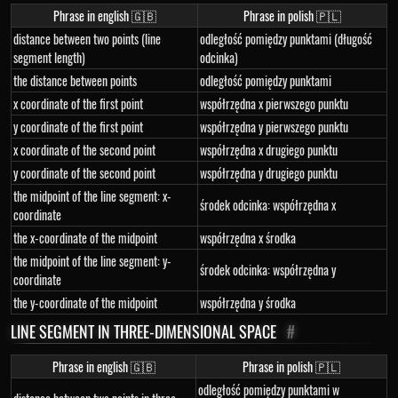
Phrase in english 🇬🇧
Phrase in polish 🇵🇱
distance between two points (line
odległość pomiędzy punktami (długość
segment length)
odcinka)
the distance between points
odległość pomiędzy punktami
x coordinate of the first point
współrzędna x pierwszego punktu
y coordinate of the first point
współrzędna y pierwszego punktu
x coordinate of the second point
współrzędna x drugiego punktu
y coordinate of the second point
współrzędna y drugiego punktu
the midpoint of the line segment: x-
środek odcinka: współrzędna x
coordinate
the x-coordinate of the midpoint
współrzędna x środka
the midpoint of the line segment: y-
środek odcinka: współrzędna y
coordinate
the y-coordinate of the midpoint
współrzędna y środka
LINE SEGMENT IN THREE-DIMENSIONAL SPACE
#
Phrase in english 🇬🇧
Phrase in polish 🇵🇱
odległość pomiędzy punktami w