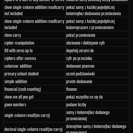
show single-column addition resultcarry
pokaż sumę z każdej pojedyńczej
not included
kolumnybez dodawania przeniesienia
show single-column addition resultcarry
pokaż sumę z każdej pojedyńczej
included
kolumnyrazem z przeniesieniem
show carry
pokaż przeniesienie
cipher manipulation
obcinanie i doklejanie cyfr
fill with zeros up to
dopełnij zerami do
ciphers after comma
cyfr po przecinku
columnar addition
dodawane pisemne
primary school student
uczeń podstawówki
simple addition
proste dodawanie
financial (cash counting)
finanse
show me all you got
pokaż wszystko co się da
given numbers
podane liczby
sumy z kolumn(bez dodanego
single-column result(no carry)
przeniesienia)
dziesiętnie sumy z kolumn(bez dodanego
decimal single-column result(no carry)
przeniesienia)