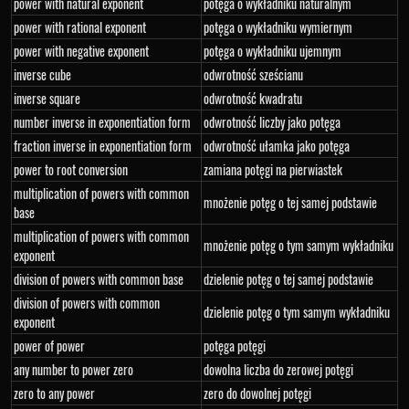
power with natural exponent
potęga o wykładniku naturalnym
power with rational exponent
potęga o wykładniku wymiernym
power with negative exponent
potęga o wykładniku ujemnym
inverse cube
odwrotność sześcianu
inverse square
odwrotność kwadratu
number inverse in exponentiation form
odwrotność liczby jako potęga
fraction inverse in exponentiation form
odwrotność ułamka jako potęga
power to root conversion
zamiana potęgi na pierwiastek
multiplication of powers with common
mnożenie potęg o tej samej podstawie
base
multiplication of powers with common
mnożenie potęg o tym samym wykładniku
exponent
division of powers with common base
dzielenie potęg o tej samej podstawie
division of powers with common
dzielenie potęg o tym samym wykładniku
exponent
power of power
potęga potęgi
any number to power zero
dowolna liczba do zerowej potęgi
zero to any power
zero do dowolnej potęgi