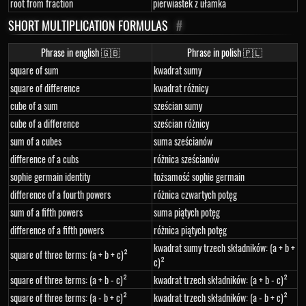
root from fraction
pierwiastek z ułamka
SHORT MULTIPLICATION FORMULAS
#
Phrase in english 🇬🇧
Phrase in polish 🇵🇱
square of sum
kwadrat sumy
square of difference
kwadrat różnicy
cube of a sum
sześcian sumy
cube of a difference
sześcian różnicy
sum of a cubes
suma sześcianów
difference of a cubs
różnica sześcianów
sophie germain identity
tożsamość sophie germain
difference of a fourth powers
różnica czwartych potęg
sum of a fifth powers
suma piątych potęg
difference of a fifth powers
różnica piątych potęg
kwadrat sumy trzech składników: (a + b +
square of three terms: (a + b + c)²
c)²
square of three terms: (a + b - c)²
kwadrat trzech składników: (a + b - c)²
square of three terms: (a - b + c)²
kwadrat trzech składników: (a - b + c)²