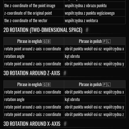
the z-coordinate of the point image
współrzędna z obrazu punktu
z-coordinate of the original point
współrzędna z punktu wyjściowego
the z-coordinate of the vector
współrzędna z wektora
2D ROTATION (TWO-DIMENSIONAL SPACE)
#
Phrase in english 🇬🇧
Phrase in polish 🇵🇱
rotate point around z-axis: x coordinate
obrót punktu wokół osi oz: współrzędna x
rotation angle
kąt obrotu
rotate point around z-axis: y coordinate
obrót punktu wokół osi oz: współrzędna y
3D ROTATION AROUND Z-AXIS
#
Phrase in english 🇬🇧
Phrase in polish 🇵🇱
rotate point around z-axis: x coordinate
obrót punktu wokół osi oz: współrzędna x
rotation angle
kąt obrotu
rotate point around z-axis: y coordinate
obrót punktu wokół osi oz: współrzędna y
rotate point around z-axis: z coordinate
obrót punktu wokół osi oz: współrzędna z
3D ROTATION AROUND X-AXIS
#