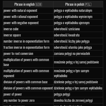
Phrase in english 🇬🇧
Phrase in polish 🇵🇱
power with natural exponent
potęga o wykładniku naturalnym
power with rational exponent
potęga o wykładniku wymiernym
power with negative exponent
potęga o wykładniku ujemnym
inverse cube
odwrotność sześcianu
inverse square
odwrotność kwadratu
number inverse in exponentiation form
odwrotność liczby jako potęga
fraction inverse in exponentiation form
odwrotność ułamka jako potęga
power to root conversion
zamiana potęgi na pierwiastek
multiplication of powers with common
mnożenie potęg o tej samej podstawie
base
multiplication of powers with common
mnożenie potęg o tym samym
exponent
wykładniku
division of powers with common base
dzielenie potęg o tej samej podstawie
division of powers with common exponent
dzielenie potęg o tym samym wykładniku
power of power
potęga potęgi
any number to power zero
dowolna liczba do zerowej potęgi