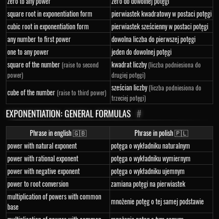
zero to any power
zero do dowolnej potęgi
square root in exponentiation form
pierwiastek kwadratowy w postaci potęgi
cubic root in exponentiation form
pierwiastek sześcienny w postaci potęgi
any number to first power
dowolna liczba do pierwszej potęgi
one to any power
jeden do dowolnej potęgi
square of the number
kwadrat liczby
(raise to second
(liczba podniesiona do
power)
drugiej potęgi)
sześcian liczby
(liczba podniesiona do
cube of the number
(raise to third power)
trzeciej potęgi)
EXPONENTIATION: GENERAL FORMULAS
#
Phrase in english 🇬🇧
Phrase in polish 🇵🇱
power with natural exponent
potęga o wykładniku naturalnym
power with rational exponent
potęga o wykładniku wymiernym
power with negative exponent
potęga o wykładniku ujemnym
power to root conversion
zamiana potęgi na pierwiastek
multiplication of powers with common
mnożenie potęg o tej samej podstawie
base