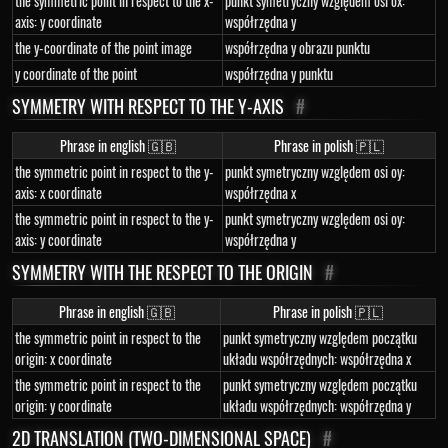
the symmetric point in respect to the x-
punkt symetryczny względem osi ox:
axis: y coordinate
współrzędna y
the y-coordinate of the point image
współrzędna y obrazu punktu
y coordinate of the point
współrzędna y punktu
SYMMETRY WITH RESPECT TO THE Y-AXIS
#
Phrase in english 🇬🇧
Phrase in polish 🇵🇱
the symmetric point in respect to the y-
punkt symetryczny względem osi oy:
axis: x coordinate
współrzędna x
the symmetric point in respect to the y-
punkt symetryczny względem osi oy:
axis: y coordinate
współrzędna y
SYMMETRY WITH THE RESPECT TO THE ORIGIN
#
Phrase in english 🇬🇧
Phrase in polish 🇵🇱
the symmetric point in respect to the
punkt symetryczny względem początku
origin: x coordinate
układu współrzędnych: współrzędna x
the symmetric point in respect to the
punkt symetryczny względem początku
origin: y coordinate
układu współrzędnych: współrzędna y
2D TRANSLATION (TWO-DIMENSIONAL SPACE)
#