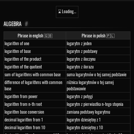
⌛ Loading...
ALGEBRA
#
Phrase in english 🇬🇧
Phrase in polish 🇵🇱
logarithm of one
logarytm z jeden
logarithm of base
logarytm z podstawy
logarithm of the product
logarytm z iloczynu
logarithm of the quotient
logarytm z ilorazu
sum of logarithms with common base
suma logarytmów o tej samej podstawie
difference of logarithms with common
różnica logarytmów o tej samej
base
podstawawie
logarithm from power
logarytm z potęgi
logarithm from n-th root
logarytm z pierwiastka n-tego stopnia
logarithm base conversion
zamiana podstawy logarytmu
decimal logarithm from 1
logarytm dziesiętny z 1
decimal logarithm from 10
logarytm dziesiętny z 10