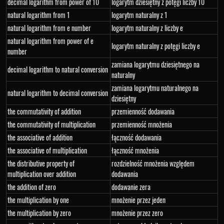
decimal logarithm from power of 10
logarytm dziesiętny z potęgi liczby 10
natural logarithm from 1
logarytm naturalny z 1
natural logarithm from e number
logarytm naturalny z liczby e
natural logarithm from power of e
logarytm naturalny z potęgi liczby e
number
zamiana logarytmu dziesiętnego na
decimal logarithm to natural conversion
naturalny
zamiana logarytmu naturalnego na
natural logarithm to decimal conversion
dziesiętny
the commutativity of addition
przemienność dodawania
the commutativity of multiplication
przemienność mnożenia
the associative of addition
łączność dodawania
the associative of multiplication
łączność mnożenia
the distributive property of
rozdzielność mnożenia względem
multiplication over addition
dodawania
the addition of zero
dodawanie zera
the multiplication by one
mnożenie przez jeden
the multiplication by zero
mnożenie przez zero