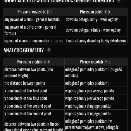
SHORT MULTIPLICATION FORMULAS: GENERAL FORMULAS
#
Phrase in english 🇬🇧
Phrase in polish 🇵🇱
any power of a sum - general formula
dowolna potęga sumy - wzór ogólny
any power of a difference - general
dowolna potęga różnicy - wzór ogólny
formula
square of a sum of any number of terms
kwadrat sumy dowolnej liczby składników
ANALYTIC GEOMETRY
#
Phrase in english 🇬🇧
Phrase in polish 🇵🇱
distance between two points (line
odległość pomiędzy punktami (długość
segment length)
odcinka)
the distance between points
odległość pomiędzy punktami
x coordinate of the first point
współrzędna x pierwszego punktu
y coordinate of the first point
współrzędna y pierwszego punktu
x coordinate of the second point
współrzędna x drugiego punktu
y coordinate of the second point
współrzędna y drugiego punktu
odległość pomiędzy punktami w
distance between two points in three-
przestrzeni trójwymiarowej (długość
dimensional space (line segment length)