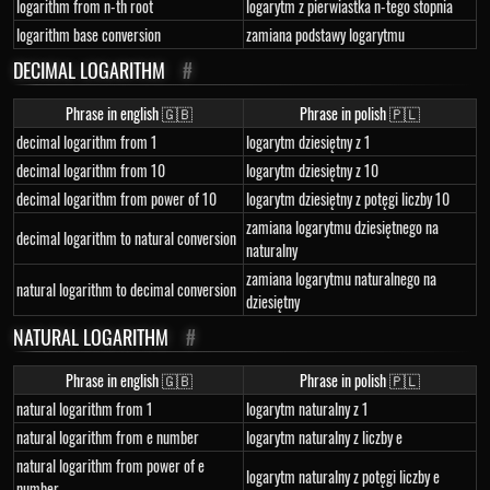
logarithm from n-th root
logarytm z pierwiastka n-tego stopnia
logarithm base conversion
zamiana podstawy logarytmu
DECIMAL LOGARITHM
#
Phrase in english 🇬🇧
Phrase in polish 🇵🇱
decimal logarithm from 1
logarytm dziesiętny z 1
decimal logarithm from 10
logarytm dziesiętny z 10
decimal logarithm from power of 10
logarytm dziesiętny z potęgi liczby 10
zamiana logarytmu dziesiętnego na
decimal logarithm to natural conversion
naturalny
zamiana logarytmu naturalnego na
natural logarithm to decimal conversion
dziesiętny
NATURAL LOGARITHM
#
Phrase in english 🇬🇧
Phrase in polish 🇵🇱
natural logarithm from 1
logarytm naturalny z 1
natural logarithm from e number
logarytm naturalny z liczby e
natural logarithm from power of e
logarytm naturalny z potęgi liczby e
number