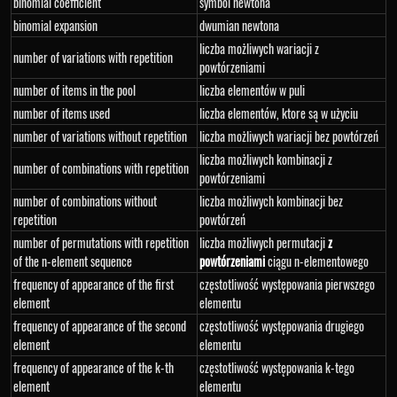
binomial coefficient
symbol newtona
binomial expansion
dwumian newtona
liczba możliwych wariacji z
number of variations with repetition
powtórzeniami
number of items in the pool
liczba elementów w puli
number of items used
liczba elementów, ktore są w użyciu
number of variations without repetition
liczba możliwych wariacji bez powtórzeń
liczba możliwych kombinacji z
number of combinations with repetition
powtórzeniami
number of combinations without
liczba możliwych kombinacji bez
repetition
powtórzeń
number of permutations with repetition
liczba możliwych permutacji
z
of the n-element sequence
powtórzeniami
ciągu n-elementowego
frequency of appearance of the first
częstotliwość występowania pierwszego
element
elementu
frequency of appearance of the second
częstotliwość występowania drugiego
element
elementu
frequency of appearance of the k-th
częstotliwość występowania k-tego
element
elementu