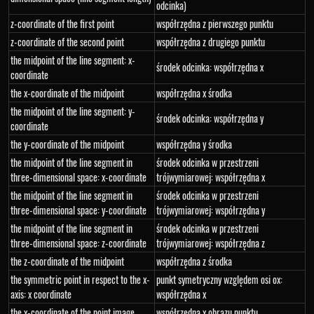
odcinka)
z-coordinate of the first point
współrzędna z pierwszego punktu
z-coordinate of the second point
współrzędna z drugiego punktu
the midpoint of the line segment: x-
środek odcinka: współrzędna x
coordinate
the x-coordinate of the midpoint
współrzędna x środka
the midpoint of the line segment: y-
środek odcinka: współrzędna y
coordinate
the y-coordinate of the midpoint
współrzędna y środka
the midpoint of the line segment in
środek odcinka w przestrzeni
three-dimensional space: x-coordinate
trójwymiarowej: współrzędna x
the midpoint of the line segment in
środek odcinka w przestrzeni
three-dimensional space: y-coordinate
trójwymiarowej: współrzędna y
the midpoint of the line segment in
środek odcinka w przestrzeni
three-dimensional space: z-coordinate
trójwymiarowej: współrzędna z
the z-coordinate of the midpoint
współrzędna z środka
the symmetric point in respect to the x-
punkt symetryczny względem osi ox:
axis: x coordinate
współrzędna x
the x-coordinate of the point image
współrzędna x obrazu punktu