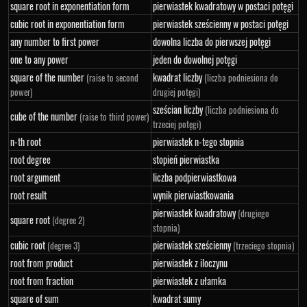
square root in exponentiation form
pierwiastek kwadratowy w postaci potęgi
cubic root in exponentiation form
pierwiastek sześcienny w postaci potęgi
any number to first power
dowolna liczba do pierwszej potęgi
one to any power
jeden do dowolnej potęgi
square of the number
kwadrat liczby
(raise to second
(liczba podniesiona do
power)
drugiej potęgi)
sześcian liczby
(liczba podniesiona do
cube of the number
(raise to third power)
trzeciej potęgi)
n-th root
pierwiastek n-tego stopnia
root degree
stopień pierwiastka
root argument
liczba podpierwiastkowa
root result
wynik pierwiastkowania
pierwiastek kwadratowy
(drugiego
square root
(degree 2)
stopnia)
cubic root
pierwiastek sześcienny
(degree 3)
(trzeciego stopnia)
root from product
pierwiastek z iloczynu
root from fraction
pierwiastek z ułamka
square of sum
kwadrat sumy