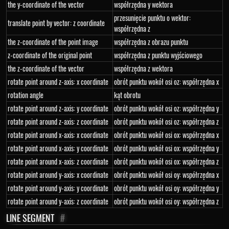
the y-coordinate of the vector
współrzędna y wektora
przesunięcie punktu o wektor:
translate point by vector: z coordinate
współrzędna z
the z-coordinate of the point image
współrzędna z obrazu punktu
z-coordinate of the original point
współrzędna z punktu wyjściowego
the z-coordinate of the vector
współrzędna z wektora
rotate point around z-axis: x coordinate
obrót punktu wokół osi oz: współrzędna x
rotation angle
kąt obrotu
rotate point around z-axis: y coordinate
obrót punktu wokół osi oz: współrzędna y
rotate point around z-axis: z coordinate
obrót punktu wokół osi oz: współrzędna z
rotate point around x-axis: x coordinate
obrót punktu wokół osi ox: współrzędna x
rotate point around x-axis: y coordinate
obrót punktu wokół osi ox: współrzędna y
rotate point around x-axis: z coordinate
obrót punktu wokół osi ox: współrzędna z
rotate point around y-axis: x coordinate
obrót punktu wokół osi oy: współrzędna x
rotate point around y-axis: y coordinate
obrót punktu wokół osi oy: współrzędna y
rotate point around y-axis: z coordinate
obrót punktu wokół osi oy: współrzędna z
LINE SEGMENT
#