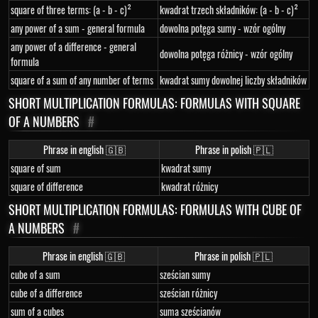
square of three terms: (a - b - c)²
kwadrat trzech składników: (a - b - c)²
any power of a sum - general formula
dowolna potęga sumy - wzór ogólny
any power of a difference - general
dowolna potęga różnicy - wzór ogólny
formula
square of a sum of any number of terms
kwadrat sumy dowolnej liczby składników
SHORT MULTIPLICATION FORMULAS: FORMULAS WITH SQUARE
OF A NUMBERS
#
Phrase in english 🇬🇧
Phrase in polish 🇵🇱
square of sum
kwadrat sumy
square of difference
kwadrat różnicy
SHORT MULTIPLICATION FORMULAS: FORMULAS WITH CUBE OF
A NUMBERS
#
Phrase in english 🇬🇧
Phrase in polish 🇵🇱
cube of a sum
sześcian sumy
cube of a difference
sześcian różnicy
sum of a cubes
suma sześcianów