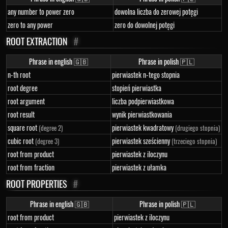
any number to power zero
dowolna liczba do zerowej potęgi
zero to any power
zero do dowolnej potęgi
ROOT EXTRACTION
#
Phrase in english 🇬🇧
Phrase in polish 🇵🇱
n-th root
pierwiastek n-tego stopnia
root degree
stopień pierwiastka
root argument
liczba podpierwiastkowa
root result
wynik pierwiastkowania
square root
pierwiastek kwadratowy
(degree 2)
(drugiego stopnia)
cubic root
pierwiastek sześcienny
(degree 3)
(trzeciego stopnia)
root from product
pierwiastek z iloczynu
root from fraction
pierwiastek z ułamka
ROOT PROPERTIES
#
Phrase in english 🇬🇧
Phrase in polish 🇵🇱
root from product
pierwiastek z iloczynu