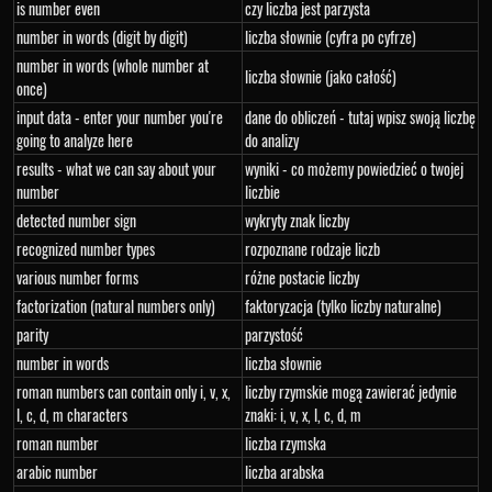
is number even
czy liczba jest parzysta
number in words (digit by digit)
liczba słownie (cyfra po cyfrze)
number in words (whole number at
liczba słownie (jako całość)
once)
input data - enter your number you're
dane do obliczeń - tutaj wpisz swoją liczbę
going to analyze here
do analizy
results - what we can say about your
wyniki - co możemy powiedzieć o twojej
number
liczbie
detected number sign
wykryty znak liczby
recognized number types
rozpoznane rodzaje liczb
various number forms
różne postacie liczby
factorization (natural numbers only)
faktoryzacja (tylko liczby naturalne)
parity
parzystość
number in words
liczba słownie
roman numbers can contain only i, v, x,
liczby rzymskie mogą zawierać jedynie
l, c, d, m characters
znaki: i, v, x, l, c, d, m
roman number
liczba rzymska
arabic number
liczba arabska