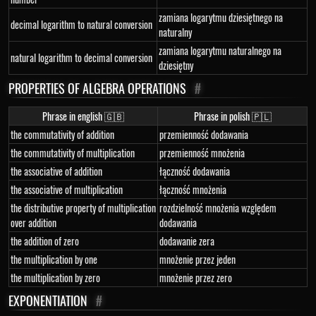
zamiana logarytmu dziesiętnego na
decimal logarithm to natural conversion
naturalny
zamiana logarytmu naturalnego na
natural logarithm to decimal conversion
dziesiętny
PROPERTIES OF ALGEBRA OPERATIONS
#
Phrase in english 🇬🇧
Phrase in polish 🇵🇱
the commutativity of addition
przemienność dodawania
the commutativity of multiplication
przemienność mnożenia
the associative of addition
łączność dodawania
the associative of multiplication
łączność mnożenia
the distributive property of multiplication
rozdzielność mnożenia względem
over addition
dodawania
the addition of zero
dodawanie zera
the multiplication by one
mnożenie przez jeden
the multiplication by zero
mnożenie przez zero
EXPONENTIATION
#