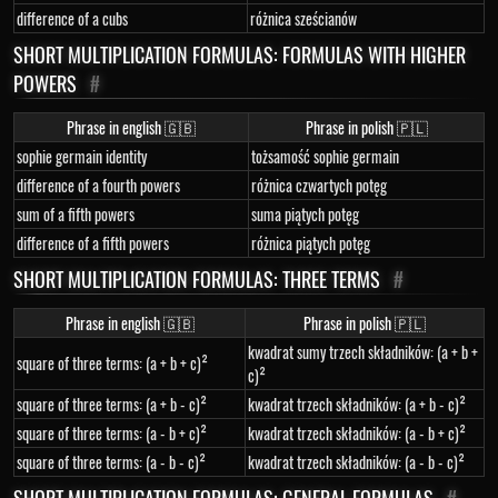
difference of a cubs
różnica sześcianów
SHORT MULTIPLICATION FORMULAS: FORMULAS WITH HIGHER
POWERS
#
Phrase in english 🇬🇧
Phrase in polish 🇵🇱
sophie germain identity
tożsamość sophie germain
difference of a fourth powers
różnica czwartych potęg
sum of a fifth powers
suma piątych potęg
difference of a fifth powers
różnica piątych potęg
SHORT MULTIPLICATION FORMULAS: THREE TERMS
#
Phrase in english 🇬🇧
Phrase in polish 🇵🇱
kwadrat sumy trzech składników: (a + b +
square of three terms: (a + b + c)²
c)²
square of three terms: (a + b - c)²
kwadrat trzech składników: (a + b - c)²
square of three terms: (a - b + c)²
kwadrat trzech składników: (a - b + c)²
square of three terms: (a - b - c)²
kwadrat trzech składników: (a - b - c)²