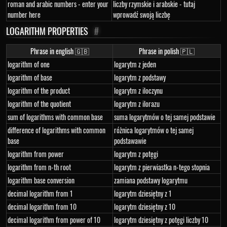
roman and arabic numbers - enter your
liczby rzymskie i arabskie - tutaj
number here
wprowadź swoją liczbę
LOGARITHM PROPERTIES
#
Phrase in english 🇬🇧
Phrase in polish 🇵🇱
logarithm of one
logarytm z jeden
logarithm of base
logarytm z podstawy
logarithm of the product
logarytm z iloczynu
logarithm of the quotient
logarytm z ilorazu
sum of logarithms with common base
suma logarytmów o tej samej podstawie
difference of logarithms with common
różnica logarytmów o tej samej
base
podstawawie
logarithm from power
logarytm z potęgi
logarithm from n-th root
logarytm z pierwiastka n-tego stopnia
logarithm base conversion
zamiana podstawy logarytmu
decimal logarithm from 1
logarytm dziesiętny z 1
decimal logarithm from 10
logarytm dziesiętny z 10
decimal logarithm from power of 10
logarytm dziesiętny z potęgi liczby 10