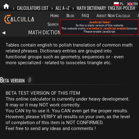
PL
EN
>
CALCULATORS LIST
>
ALL A->Z
>
MATH DICTIONARY: ENGLISH-POLISH
Home
Blog
FAQ
About New Calculla
JavaScript failed !
Search
Categories
So this is static version of this website.
This website works
a lot better in JavaScript enabled
browser.
MATH DICTIONARY: ENGLISH-POLISH
◀
Please enable JavaScript.
▶
Tables contain english to polish translation of common math
related phrases. Dictionary entries are grouped into
functional groups such as geometry, sequences or - even
more specialized - related to isosceles triangle etc.
Beta version
#
BETA TEST VERSION OF THIS ITEM
This online calculator is currently under heavy development.
It may or it may NOT work correctly.
You CAN try to use it. You CAN even get the proper results.
However, please VERIFY all results on your own, as the level
of completion of this item is NOT CONFIRMED.
Feel free to send any ideas and comments !