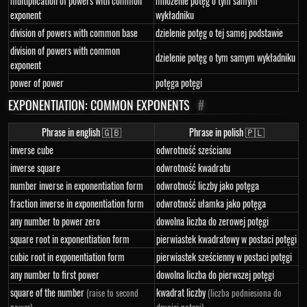
multiplication of powers with common
mnożenie potęg o tym samym
exponent
wykładniku
division of powers with common base
dzielenie potęg o tej samej podstawie
division of powers with common
dzielenie potęg o tym samym wykładniku
exponent
power of power
potęga potęgi
EXPONENTIATION: COMMON EXPONENTS
#
Phrase in english 🇬🇧
Phrase in polish 🇵🇱
inverse cube
odwrotność sześcianu
inverse square
odwrotność kwadratu
number inverse in exponentiation form
odwrotność liczby jako potęga
fraction inverse in exponentiation form
odwrotność ułamka jako potęga
any number to power zero
dowolna liczba do zerowej potęgi
square root in exponentiation form
pierwiastek kwadratowy w postaci potęgi
cubic root in exponentiation form
pierwiastek sześcienny w postaci potęgi
any number to first power
dowolna liczba do pierwszej potęgi
square of the number
kwadrat liczby
(raise to second
(liczba podniesiona do