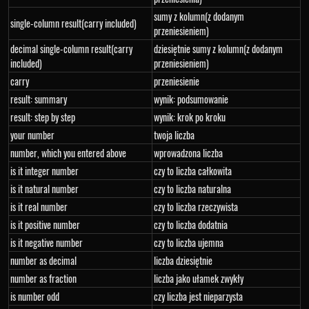
sumy z kolumn(z dodanym
single-column result(carry included)
przeniesieniem)
decimal single-column result(carry
dziesiętnie sumy z kolumn(z dodanym
included)
przeniesieniem)
carry
przeniesienie
result: summary
wynik: podsumowanie
result: step by step
wynik: krok po kroku
your number
twoja liczba
number, which you entered above
wprowadzona liczba
is it integer number
czy to liczba całkowita
is it natural number
czy to liczba naturalna
is it real number
czy to liczba rzeczywista
is it positive number
czy to liczba dodatnia
is it negative number
czy to liczba ujemna
number as decimal
liczba dziesiętnie
number as fraction
liczba jako ułamek zwykły
is number odd
czy liczba jest nieparzysta