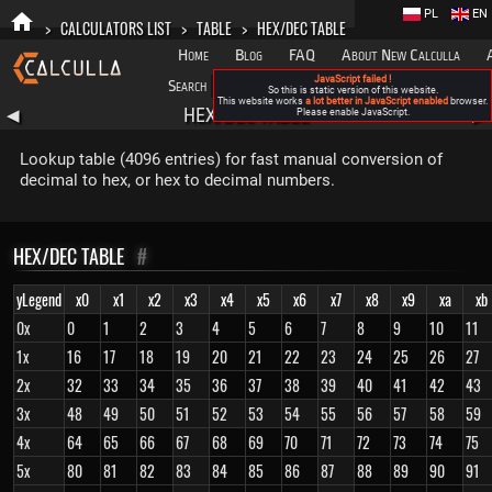
PL
EN
>
CALCULATORS LIST
>
TABLE
>
HEX/DEC TABLE
Home
Blog
FAQ
About New Calculla
JavaScript failed !
Search
Categories
So this is static version of this website.
This website works
a lot better in JavaScript enabled
browser.
HEX/DEC TABLE
◀
Please enable JavaScript.
▶
Lookup table (4096 entries) for fast manual conversion of
decimal to hex, or hex to decimal numbers.
HEX/DEC TABLE
#
yLegend
x0
x1
x2
x3
x4
x5
x6
x7
x8
x9
xa
xb
0x
0
1
2
3
4
5
6
7
8
9
10
11
1x
16
17
18
19
20
21
22
23
24
25
26
27
2x
32
33
34
35
36
37
38
39
40
41
42
43
3x
48
49
50
51
52
53
54
55
56
57
58
59
4x
64
65
66
67
68
69
70
71
72
73
74
75
5x
80
81
82
83
84
85
86
87
88
89
90
91