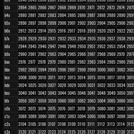
b3x
2864
2865
2866
2867
2868
2869
2870
2871
2872
2873
2874
287
b4x
2880
2881
2882
2883
2884
2885
2886
2887
2888
2889
2890
289
b5x
2896
2897
2898
2899
2900
2901
2902
2903
2904
2905
2906
290
b6x
2912
2913
2914
2915
2916
2917
2918
2919
2920
2921
2922
292
b7x
2928
2929
2930
2931
2932
2933
2934
2935
2936
2937
2938
293
b8x
2944
2945
2946
2947
2948
2949
2950
2951
2952
2953
2954
295
b9x
2960
2961
2962
2963
2964
2965
2966
2967
2968
2969
2970
297
bax
2976
2977
2978
2979
2980
2981
2982
2983
2984
2985
2986
298
bbx
2992
2993
2994
2995
2996
2997
2998
2999
3000
3001
3002
300
bcx
3008
3009
3010
3011
3012
3013
3014
3015
3016
3017
3018
301
bdx
3024
3025
3026
3027
3028
3029
3030
3031
3032
3033
3034
303
bex
3040
3041
3042
3043
3044
3045
3046
3047
3048
3049
3050
305
bfx
3056
3057
3058
3059
3060
3061
3062
3063
3064
3065
3066
306
c0x
3072
3073
3074
3075
3076
3077
3078
3079
3080
3081
3082
308
c1x
3088
3089
3090
3091
3092
3093
3094
3095
3096
3097
3098
309
c2x
3104
3105
3106
3107
3108
3109
3110
3111
3112
3113
3114
311
c3x
3120
3121
3122
3123
3124
3125
3126
3127
3128
3129
3130
313