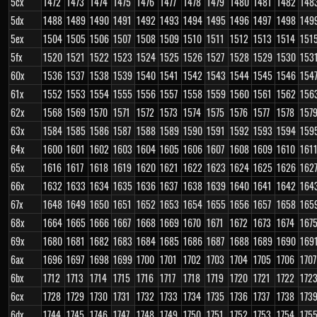
5cx
1472
1473
1474
1475
1476
1477
1478
1479
1480
1481
1482
148
5dx
1488
1489
1490
1491
1492
1493
1494
1495
1496
1497
1498
149
5ex
1504
1505
1506
1507
1508
1509
1510
1511
1512
1513
1514
151
5fx
1520
1521
1522
1523
1524
1525
1526
1527
1528
1529
1530
153
60x
1536
1537
1538
1539
1540
1541
1542
1543
1544
1545
1546
154
61x
1552
1553
1554
1555
1556
1557
1558
1559
1560
1561
1562
156
62x
1568
1569
1570
1571
1572
1573
1574
1575
1576
1577
1578
157
63x
1584
1585
1586
1587
1588
1589
1590
1591
1592
1593
1594
159
64x
1600
1601
1602
1603
1604
1605
1606
1607
1608
1609
1610
161
65x
1616
1617
1618
1619
1620
1621
1622
1623
1624
1625
1626
162
66x
1632
1633
1634
1635
1636
1637
1638
1639
1640
1641
1642
164
67x
1648
1649
1650
1651
1652
1653
1654
1655
1656
1657
1658
165
68x
1664
1665
1666
1667
1668
1669
1670
1671
1672
1673
1674
167
69x
1680
1681
1682
1683
1684
1685
1686
1687
1688
1689
1690
169
6ax
1696
1697
1698
1699
1700
1701
1702
1703
1704
1705
1706
1707
6bx
1712
1713
1714
1715
1716
1717
1718
1719
1720
1721
1722
172
6cx
1728
1729
1730
1731
1732
1733
1734
1735
1736
1737
1738
173
6dx
1744
1745
1746
1747
1748
1749
1750
1751
1752
1753
1754
175