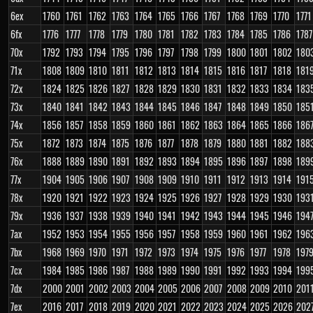
6ex
1760
1761
1762
1763
1764
1765
1766
1767
1768
1769
1770
1771
6fx
1776
1777
1778
1779
1780
1781
1782
1783
1784
1785
1786
1787
70x
1792
1793
1794
1795
1796
1797
1798
1799
1800
1801
1802
180
71x
1808
1809
1810
1811
1812
1813
1814
1815
1816
1817
1818
181
72x
1824
1825
1826
1827
1828
1829
1830
1831
1832
1833
1834
183
73x
1840
1841
1842
1843
1844
1845
1846
1847
1848
1849
1850
185
74x
1856
1857
1858
1859
1860
1861
1862
1863
1864
1865
1866
186
75x
1872
1873
1874
1875
1876
1877
1878
1879
1880
1881
1882
188
76x
1888
1889
1890
1891
1892
1893
1894
1895
1896
1897
1898
189
77x
1904
1905
1906
1907
1908
1909
1910
1911
1912
1913
1914
191
78x
1920
1921
1922
1923
1924
1925
1926
1927
1928
1929
1930
193
79x
1936
1937
1938
1939
1940
1941
1942
1943
1944
1945
1946
194
7ax
1952
1953
1954
1955
1956
1957
1958
1959
1960
1961
1962
196
7bx
1968
1969
1970
1971
1972
1973
1974
1975
1976
1977
1978
197
7cx
1984
1985
1986
1987
1988
1989
1990
1991
1992
1993
1994
199
7dx
2000
2001
2002
2003
2004
2005
2006
2007
2008
2009
2010
201
7ex
2016
2017
2018
2019
2020
2021
2022
2023
2024
2025
2026
202