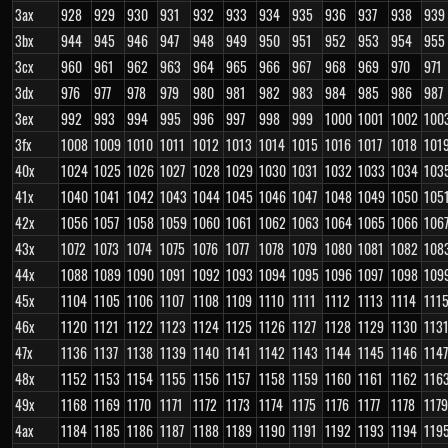
3ax
928
929
930
931
932
933
934
935
936
937
938
939
3bx
944
945
946
947
948
949
950
951
952
953
954
955
3cx
960
961
962
963
964
965
966
967
968
969
970
971
3dx
976
977
978
979
980
981
982
983
984
985
986
987
3ex
992
993
994
995
996
997
998
999
1000
1001
1002
100
3fx
1008
1009
1010
1011
1012
1013
1014
1015
1016
1017
1018
101
40x
1024
1025
1026
1027
1028
1029
1030
1031
1032
1033
1034
103
41x
1040
1041
1042
1043
1044
1045
1046
1047
1048
1049
1050
105
42x
1056
1057
1058
1059
1060
1061
1062
1063
1064
1065
1066
106
43x
1072
1073
1074
1075
1076
1077
1078
1079
1080
1081
1082
108
44x
1088
1089
1090
1091
1092
1093
1094
1095
1096
1097
1098
109
45x
1104
1105
1106
1107
1108
1109
1110
1111
1112
1113
1114
111
46x
1120
1121
1122
1123
1124
1125
1126
1127
1128
1129
1130
113
47x
1136
1137
1138
1139
1140
1141
1142
1143
1144
1145
1146
1147
48x
1152
1153
1154
1155
1156
1157
1158
1159
1160
1161
1162
116
49x
1168
1169
1170
1171
1172
1173
1174
1175
1176
1177
1178
1179
4ax
1184
1185
1186
1187
1188
1189
1190
1191
1192
1193
1194
119