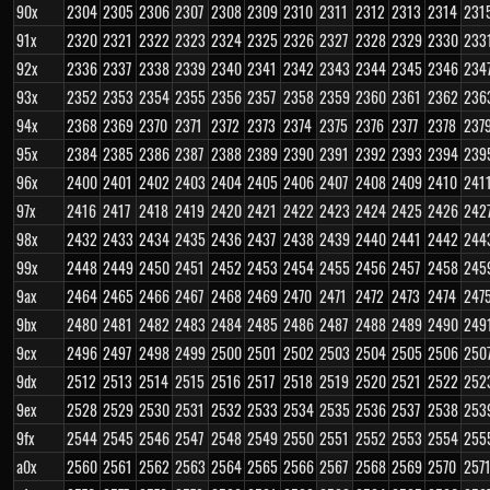
90x
2304
2305
2306
2307
2308
2309
2310
2311
2312
2313
2314
231
91x
2320
2321
2322
2323
2324
2325
2326
2327
2328
2329
2330
233
92x
2336
2337
2338
2339
2340
2341
2342
2343
2344
2345
2346
234
93x
2352
2353
2354
2355
2356
2357
2358
2359
2360
2361
2362
236
94x
2368
2369
2370
2371
2372
2373
2374
2375
2376
2377
2378
237
95x
2384
2385
2386
2387
2388
2389
2390
2391
2392
2393
2394
239
96x
2400
2401
2402
2403
2404
2405
2406
2407
2408
2409
2410
241
97x
2416
2417
2418
2419
2420
2421
2422
2423
2424
2425
2426
242
98x
2432
2433
2434
2435
2436
2437
2438
2439
2440
2441
2442
244
99x
2448
2449
2450
2451
2452
2453
2454
2455
2456
2457
2458
245
9ax
2464
2465
2466
2467
2468
2469
2470
2471
2472
2473
2474
247
9bx
2480
2481
2482
2483
2484
2485
2486
2487
2488
2489
2490
249
9cx
2496
2497
2498
2499
2500
2501
2502
2503
2504
2505
2506
250
9dx
2512
2513
2514
2515
2516
2517
2518
2519
2520
2521
2522
252
9ex
2528
2529
2530
2531
2532
2533
2534
2535
2536
2537
2538
253
9fx
2544
2545
2546
2547
2548
2549
2550
2551
2552
2553
2554
255
a0x
2560
2561
2562
2563
2564
2565
2566
2567
2568
2569
2570
257