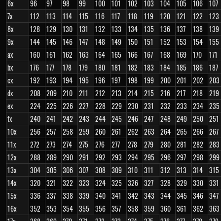
6x
96
97
98
99
100
101
102
103
104
105
106
107
7x
112
113
114
115
116
117
118
119
120
121
122
123
8x
128
129
130
131
132
133
134
135
136
137
138
139
9x
144
145
146
147
148
149
150
151
152
153
154
155
ax
160
161
162
163
164
165
166
167
168
169
170
171
bx
176
177
178
179
180
181
182
183
184
185
186
187
cx
192
193
194
195
196
197
198
199
200
201
202
203
dx
208
209
210
211
212
213
214
215
216
217
218
219
ex
224
225
226
227
228
229
230
231
232
233
234
235
fx
240
241
242
243
244
245
246
247
248
249
250
251
10x
256
257
258
259
260
261
262
263
264
265
266
267
11x
272
273
274
275
276
277
278
279
280
281
282
283
12x
288
289
290
291
292
293
294
295
296
297
298
299
13x
304
305
306
307
308
309
310
311
312
313
314
315
14x
320
321
322
323
324
325
326
327
328
329
330
331
15x
336
337
338
339
340
341
342
343
344
345
346
347
16x
352
353
354
355
356
357
358
359
360
361
362
363