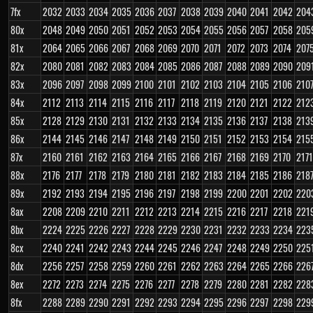
7fx
2032
2033
2034
2035
2036
2037
2038
2039
2040
2041
2042
204
80x
2048
2049
2050
2051
2052
2053
2054
2055
2056
2057
2058
205
81x
2064
2065
2066
2067
2068
2069
2070
2071
2072
2073
2074
207
82x
2080
2081
2082
2083
2084
2085
2086
2087
2088
2089
2090
209
83x
2096
2097
2098
2099
2100
2101
2102
2103
2104
2105
2106
210
84x
2112
2113
2114
2115
2116
2117
2118
2119
2120
2121
2122
212
85x
2128
2129
2130
2131
2132
2133
2134
2135
2136
2137
2138
213
86x
2144
2145
2146
2147
2148
2149
2150
2151
2152
2153
2154
215
87x
2160
2161
2162
2163
2164
2165
2166
2167
2168
2169
2170
2171
88x
2176
2177
2178
2179
2180
2181
2182
2183
2184
2185
2186
218
89x
2192
2193
2194
2195
2196
2197
2198
2199
2200
2201
2202
220
8ax
2208
2209
2210
2211
2212
2213
2214
2215
2216
2217
2218
221
8bx
2224
2225
2226
2227
2228
2229
2230
2231
2232
2233
2234
223
8cx
2240
2241
2242
2243
2244
2245
2246
2247
2248
2249
2250
225
8dx
2256
2257
2258
2259
2260
2261
2262
2263
2264
2265
2266
226
8ex
2272
2273
2274
2275
2276
2277
2278
2279
2280
2281
2282
228
8fx
2288
2289
2290
2291
2292
2293
2294
2295
2296
2297
2298
229