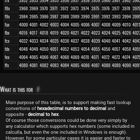
f7x
3952
3953
3954
3955
3956
3957
3958
3959
3960
3961
3962
396
f8x
3968
3969
3970
3971
3972
3973
3974
3975
3976
3977
3978
397
f9x
3984
3985
3986
3987
3988
3989
3990
3991
3992
3993
3994
399
fax
4000
4001
4002
4003
4004
4005
4006
4007
4008
4009
4010
401
fbx
4016
4017
4018
4019
4020
4021
4022
4023
4024
4025
4026
402
fcx
4032
4033
4034
4035
4036
4037
4038
4039
4040
4041
4042
404
fdx
4048
4049
4050
4051
4052
4053
4054
4055
4056
4057
4058
405
fex
4064
4065
4066
4067
4068
4069
4070
4071
4072
4073
4074
407
ffx
4080
4081
4082
4083
4084
4085
4086
4087
4088
4089
4090
409
What is this for
#
Main purpose of this table, is to support making fast lookup
convertions of
hexadecimal numbers to decimal
and
opposite -
decimal to hex
.
Of course those conversions could be done very simply by
any calculator which supports hex numbers (some included in
calculla, but even the one included in Windows is enough).
However, for some particular cases it is easier and faster to