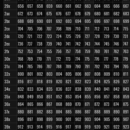
29x
656
657
658
659
660
661
662
663
664
665
666
667
2ax
672
673
674
675
676
677
678
679
680
681
682
683
2bx
688
689
690
691
692
693
694
695
696
697
698
699
2cx
704
705
706
707
708
709
710
711
712
713
714
715
2dx
720
721
722
723
724
725
726
727
728
729
730
731
2ex
736
737
738
739
740
741
742
743
744
745
746
747
2fx
752
753
754
755
756
757
758
759
760
761
762
763
30x
768
769
770
771
772
773
774
775
776
777
778
779
31x
784
785
786
787
788
789
790
791
792
793
794
795
32x
800
801
802
803
804
805
806
807
808
809
810
811
33x
816
817
818
819
820
821
822
823
824
825
826
827
34x
832
833
834
835
836
837
838
839
840
841
842
843
35x
848
849
850
851
852
853
854
855
856
857
858
859
36x
864
865
866
867
868
869
870
871
872
873
874
875
37x
880
881
882
883
884
885
886
887
888
889
890
891
38x
896
897
898
899
900
901
902
903
904
905
906
907
39x
912
913
914
915
916
917
918
919
920
921
922
923