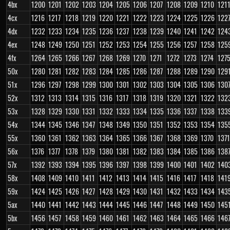
4bx
1200
1201
1202
1203
1204
1205
1206
1207
1208
1209
1210
121
4cx
1216
1217
1218
1219
1220
1221
1222
1223
1224
1225
1226
122
4dx
1232
1233
1234
1235
1236
1237
1238
1239
1240
1241
1242
124
4ex
1248
1249
1250
1251
1252
1253
1254
1255
1256
1257
1258
125
4fx
1264
1265
1266
1267
1268
1269
1270
1271
1272
1273
1274
127
50x
1280
1281
1282
1283
1284
1285
1286
1287
1288
1289
1290
129
51x
1296
1297
1298
1299
1300
1301
1302
1303
1304
1305
1306
130
52x
1312
1313
1314
1315
1316
1317
1318
1319
1320
1321
1322
132
53x
1328
1329
1330
1331
1332
1333
1334
1335
1336
1337
1338
133
54x
1344
1345
1346
1347
1348
1349
1350
1351
1352
1353
1354
135
55x
1360
1361
1362
1363
1364
1365
1366
1367
1368
1369
1370
1371
56x
1376
1377
1378
1379
1380
1381
1382
1383
1384
1385
1386
138
57x
1392
1393
1394
1395
1396
1397
1398
1399
1400
1401
1402
140
58x
1408
1409
1410
1411
1412
1413
1414
1415
1416
1417
1418
141
59x
1424
1425
1426
1427
1428
1429
1430
1431
1432
1433
1434
143
5ax
1440
1441
1442
1443
1444
1445
1446
1447
1448
1449
1450
145
5bx
1456
1457
1458
1459
1460
1461
1462
1463
1464
1465
1466
146