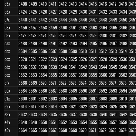
d5x
3408
3409
3410
3411
3412
3413
3414
3415
3416
3417
3418
341
d6x
3424
3425
3426
3427
3428
3429
3430
3431
3432
3433
3434
343
d7x
3440
3441
3442
3443
3444
3445
3446
3447
3448
3449
3450
345
d8x
3456
3457
3458
3459
3460
3461
3462
3463
3464
3465
3466
346
d9x
3472
3473
3474
3475
3476
3477
3478
3479
3480
3481
3482
348
dax
3488
3489
3490
3491
3492
3493
3494
3495
3496
3497
3498
349
dbx
3504
3505
3506
3507
3508
3509
3510
3511
3512
3513
3514
351
dcx
3520
3521
3522
3523
3524
3525
3526
3527
3528
3529
3530
353
ddx
3536
3537
3538
3539
3540
3541
3542
3543
3544
3545
3546
354
dex
3552
3553
3554
3555
3556
3557
3558
3559
3560
3561
3562
356
dfx
3568
3569
3570
3571
3572
3573
3574
3575
3576
3577
3578
357
e0x
3584
3585
3586
3587
3588
3589
3590
3591
3592
3593
3594
359
e1x
3600
3601
3602
3603
3604
3605
3606
3607
3608
3609
3610
361
e2x
3616
3617
3618
3619
3620
3621
3622
3623
3624
3625
3626
362
e3x
3632
3633
3634
3635
3636
3637
3638
3639
3640
3641
3642
364
e4x
3648
3649
3650
3651
3652
3653
3654
3655
3656
3657
3658
365
e5x
3664
3665
3666
3667
3668
3669
3670
3671
3672
3673
3674
367