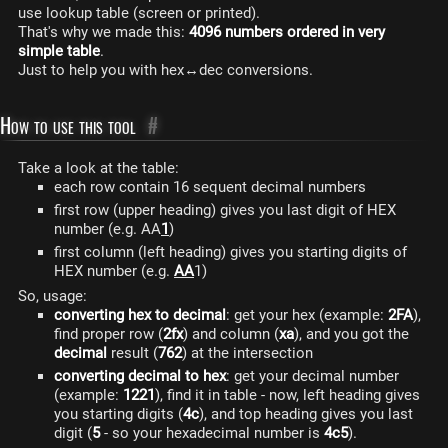
use lookup table (screen or printed).
That's why we made this:
4096 numbers ordered in very
simple table
.
Just to help you with hex↔dec conversions.
How to use this tool
#
Take a look at the table:
each row contain 16 sequent decimal numbers
first row (upper heading) gives you last digit of HEX
number (e.g. AA
1
)
first column (left heading) gives you starting digits of
HEX number (e.g.
AA
1)
So, usage:
converting hex to decimal
: get your hex (example:
2FA
),
find proper row (
2fx
) and column (
xa
), and you got the
decimal
result (
762
) at the intersection
converting decimal to hex
: get your decimal number
(example:
1221
), find it in table - now, left heading gives
you starting digits (
4c
), and top heading gives you last
digit (
5
- so your hexadecimal number is
4c5
).