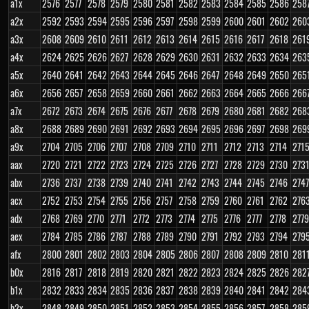
a1x
2576
2577
2578
2579
2580
2581
2582
2583
2584
2585
2586
258
a2x
2592
2593
2594
2595
2596
2597
2598
2599
2600
2601
2602
260
a3x
2608
2609
2610
2611
2612
2613
2614
2615
2616
2617
2618
261
a4x
2624
2625
2626
2627
2628
2629
2630
2631
2632
2633
2634
263
a5x
2640
2641
2642
2643
2644
2645
2646
2647
2648
2649
2650
265
a6x
2656
2657
2658
2659
2660
2661
2662
2663
2664
2665
2666
266
a7x
2672
2673
2674
2675
2676
2677
2678
2679
2680
2681
2682
268
a8x
2688
2689
2690
2691
2692
2693
2694
2695
2696
2697
2698
269
a9x
2704
2705
2706
2707
2708
2709
2710
2711
2712
2713
2714
271
aax
2720
2721
2722
2723
2724
2725
2726
2727
2728
2729
2730
273
abx
2736
2737
2738
2739
2740
2741
2742
2743
2744
2745
2746
2747
acx
2752
2753
2754
2755
2756
2757
2758
2759
2760
2761
2762
276
adx
2768
2769
2770
2771
2772
2773
2774
2775
2776
2777
2778
2779
aex
2784
2785
2786
2787
2788
2789
2790
2791
2792
2793
2794
279
afx
2800
2801
2802
2803
2804
2805
2806
2807
2808
2809
2810
281
b0x
2816
2817
2818
2819
2820
2821
2822
2823
2824
2825
2826
282
b1x
2832
2833
2834
2835
2836
2837
2838
2839
2840
2841
2842
284
b2x
2848
2849
2850
2851
2852
2853
2854
2855
2856
2857
2858
285