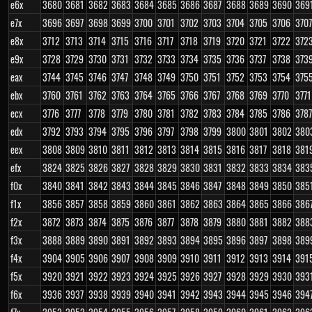
e6x
3680
3681
3682
3683
3684
3685
3686
3687
3688
3689
3690
369
e7x
3696
3697
3698
3699
3700
3701
3702
3703
3704
3705
3706
3707
e8x
3712
3713
3714
3715
3716
3717
3718
3719
3720
3721
3722
372
e9x
3728
3729
3730
3731
3732
3733
3734
3735
3736
3737
3738
373
eax
3744
3745
3746
3747
3748
3749
3750
3751
3752
3753
3754
375
ebx
3760
3761
3762
3763
3764
3765
3766
3767
3768
3769
3770
3771
ecx
3776
3777
3778
3779
3780
3781
3782
3783
3784
3785
3786
3787
edx
3792
3793
3794
3795
3796
3797
3798
3799
3800
3801
3802
380
eex
3808
3809
3810
3811
3812
3813
3814
3815
3816
3817
3818
381
efx
3824
3825
3826
3827
3828
3829
3830
3831
3832
3833
3834
383
f0x
3840
3841
3842
3843
3844
3845
3846
3847
3848
3849
3850
385
f1x
3856
3857
3858
3859
3860
3861
3862
3863
3864
3865
3866
386
f2x
3872
3873
3874
3875
3876
3877
3878
3879
3880
3881
3882
388
f3x
3888
3889
3890
3891
3892
3893
3894
3895
3896
3897
3898
389
f4x
3904
3905
3906
3907
3908
3909
3910
3911
3912
3913
3914
391
f5x
3920
3921
3922
3923
3924
3925
3926
3927
3928
3929
3930
393
f6x
3936
3937
3938
3939
3940
3941
3942
3943
3944
3945
3946
394