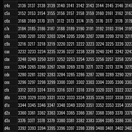
c4x
3136
3137
3138
3139
3140
3141
3142
3143
3144
3145
3146
314
c5x
3152
3153
3154
3155
3156
3157
3158
3159
3160
3161
3162
316
c6x
3168
3169
3170
3171
3172
3173
3174
3175
3176
3177
3178
317
c7x
3184
3185
3186
3187
3188
3189
3190
3191
3192
3193
3194
319
c8x
3200
3201
3202
3203
3204
3205
3206
3207
3208
3209
3210
321
c9x
3216
3217
3218
3219
3220
3221
3222
3223
3224
3225
3226
322
cax
3232
3233
3234
3235
3236
3237
3238
3239
3240
3241
3242
324
cbx
3248
3249
3250
3251
3252
3253
3254
3255
3256
3257
3258
325
ccx
3264
3265
3266
3267
3268
3269
3270
3271
3272
3273
3274
327
cdx
3280
3281
3282
3283
3284
3285
3286
3287
3288
3289
3290
329
cex
3296
3297
3298
3299
3300
3301
3302
3303
3304
3305
3306
330
cfx
3312
3313
3314
3315
3316
3317
3318
3319
3320
3321
3322
332
d0x
3328
3329
3330
3331
3332
3333
3334
3335
3336
3337
3338
333
d1x
3344
3345
3346
3347
3348
3349
3350
3351
3352
3353
3354
335
d2x
3360
3361
3362
3363
3364
3365
3366
3367
3368
3369
3370
337
d3x
3376
3377
3378
3379
3380
3381
3382
3383
3384
3385
3386
338
d4x
3392
3393
3394
3395
3396
3397
3398
3399
3400
3401
3402
340