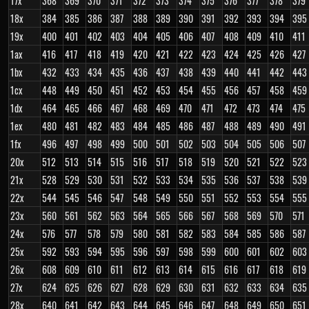
17x
368
369
370
371
372
373
374
375
376
377
378
379
18x
384
385
386
387
388
389
390
391
392
393
394
395
19x
400
401
402
403
404
405
406
407
408
409
410
411
1ax
416
417
418
419
420
421
422
423
424
425
426
427
1bx
432
433
434
435
436
437
438
439
440
441
442
443
1cx
448
449
450
451
452
453
454
455
456
457
458
459
1dx
464
465
466
467
468
469
470
471
472
473
474
475
1ex
480
481
482
483
484
485
486
487
488
489
490
491
1fx
496
497
498
499
500
501
502
503
504
505
506
507
20x
512
513
514
515
516
517
518
519
520
521
522
523
21x
528
529
530
531
532
533
534
535
536
537
538
539
22x
544
545
546
547
548
549
550
551
552
553
554
555
23x
560
561
562
563
564
565
566
567
568
569
570
571
24x
576
577
578
579
580
581
582
583
584
585
586
587
25x
592
593
594
595
596
597
598
599
600
601
602
603
26x
608
609
610
611
612
613
614
615
616
617
618
619
27x
624
625
626
627
628
629
630
631
632
633
634
635
28x
640
641
642
643
644
645
646
647
648
649
650
651