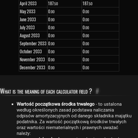
April 2033
187
187
.50
.50
May 2033
0
0
.00
.00
June 2033
0
0
.00
.00
July 2033
0
0
.00
.00
August 2033
0
0
.00
.00
September 2033
0
0
.00
.00
October 2033
0
0
.00
.00
November 2033
0
0
.00
.00
December 2033
0
0
.00
.00
What is the meaning of each calculator field ?
#
Wartość początkowa środka trwałego
- to ustalona
według określonych zasad podstawa naliczania
odpisów amortyzacyjnych od danego składnika majątku
podatnika. Za wartość początkową środków trwałych
oraz wartości niematerialnych i prawnych uważać
należy: