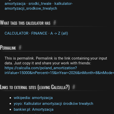
amortyzacja
·
srodki_trwale
·
kalkulator-
amortyzacji_srodkow_trwalych
What tags this calculator has
#
CALCULATOR
·
FINANCE
·
A -> Z (all)
Permalink
#
This is permalink. Permalink is the link containing your input
data. Just copy it and share your work with friends:
https://calculla.com/poland_amortization?
inValue=15000&inPercent=15&inYear=2026&inMonth=8&inMode=l
Links to external sites (leaving Calculla?)
#
wikipedia: amortyzacja
yoyo: Kalkulator amortyzacji środków trwałych
bankier.pl: Amortyzacja