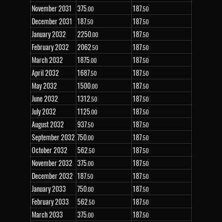
November 2031
375
187
.00
.50
December 2031
187
187
.50
.50
January 2032
2
250
187
.00
.50
February 2032
2
062
187
.50
.50
March 2032
1
875
187
.00
.50
April 2032
1
687
187
.50
.50
May 2032
1
500
187
.00
.50
June 2032
1
312
187
.50
.50
July 2032
1
125
187
.00
.50
August 2032
937
187
.50
.50
September 2032
750
187
.00
.50
October 2032
562
187
.50
.50
November 2032
375
187
.00
.50
December 2032
187
187
.50
.50
January 2033
750
187
.00
.50
February 2033
562
187
.50
.50
March 2033
375
187
.00
.50