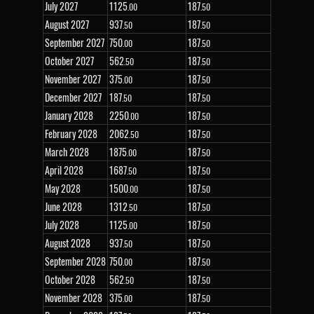
July 2027
1
125
187
.00
.50
August 2027
937
187
.50
.50
September 2027
750
187
.00
.50
October 2027
562
187
.50
.50
November 2027
375
187
.00
.50
December 2027
187
187
.50
.50
January 2028
2
250
187
.00
.50
February 2028
2
062
187
.50
.50
March 2028
1
875
187
.00
.50
April 2028
1
687
187
.50
.50
May 2028
1
500
187
.00
.50
June 2028
1
312
187
.50
.50
July 2028
1
125
187
.00
.50
August 2028
937
187
.50
.50
September 2028
750
187
.00
.50
October 2028
562
187
.50
.50
November 2028
375
187
.00
.50