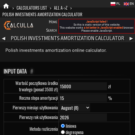
PL
EN
>
CALCULATORS LIST
>
ALL A->Z
>
POLISH INVESTMENTS AMORTIZATION CALCULATOR
Home
Blog
FAQ
About New Calculla
JavaScript failed !
So this is static version of this website.
This website works
a lot better in JavaScript enabled
browser.
Search
Categories
Please enable JavaScript.
POLISH INVESTMENTS AMORTIZATION CALCULATOR
◀
▶
Polish investments amortization online calculator.
INPUT DATA
#
Wartość początkowa środka
zł
trwałego (ponad 3500 zł)
Roczna stopa amortyzacji
%
Pierwszy miesiąc użytkowania
Pierwszy rok użytkowania
liniowa
Metoda rozliczenia
degresywna