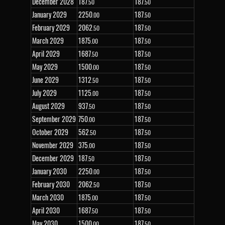
December 2028
187
187
.50
.50
January 2029
2
250
187
.00
.50
February 2029
2
062
187
.50
.50
March 2029
1
875
187
.00
.50
April 2029
1
687
187
.50
.50
May 2029
1
500
187
.00
.50
June 2029
1
312
187
.50
.50
July 2029
1
125
187
.00
.50
August 2029
937
187
.50
.50
September 2029
750
187
.00
.50
October 2029
562
187
.50
.50
November 2029
375
187
.00
.50
December 2029
187
187
.50
.50
January 2030
2
250
187
.00
.50
February 2030
2
062
187
.50
.50
March 2030
1
875
187
.00
.50
April 2030
1
687
187
.50
.50
May 2030
1
500
187
.00
.50