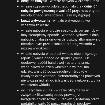
cenę ich nabycia
- w razie nabycia w drodze kupna
w razie częściowo odpłatnego nabycia -
cenę ich
nabycia powiększoną o wartość przychodu
z tytułu
nieodpłatnego świadczenia (jeśli występuje)
koszt wytworzenia
- w razie wytworzenia we
własnym zakresie
w razie nabycia w drodze spadku, darowizny lub w
inny nieodpłatny sposób - wartość rynkową z dnia
nabycia, chyba że umowa darowizny albo umowa o
nieodpłatnym przekazaniu określa tę wartość w
niższej wysokości
w razie nabycia w postaci wkładu niepieniężnego
(aportu) wniesionego do spółki cywilnej lub
osobowej spółki handlowej - ustaloną przez
wspólników na dzień wniesienia wkładu lub
udziału, wartość poszczególnych środków
trwałych oraz wartości niematerialnych i prawnych,
nie wyższą jednak od ich wartości rynkowej, z dnia
wniesienia wkładu
od 1 stycznia 2007 r. - w razie otrzymania w
związku z likwidacją osoby prawnej, z
uwzględnieniem różnic kursowych, ustaloną przez
podatnika wartość poszczególnych środków