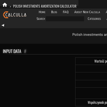
>
POLISH INVESTMENTS AMORTIZATION CALCULATOR
Home
Blog
FAQ
About New Calculla
Search
Categories
◀
Polish investments am
INPUT DATA
#
Wartość p
Współczynnik po