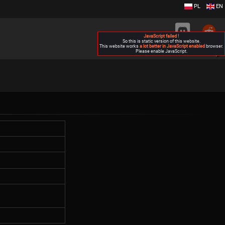
PL
EN
JavaScript failed !
So this is static version of this website.
This website works
a lot better in JavaScript enabled
browser.
Please enable JavaScript.
▶