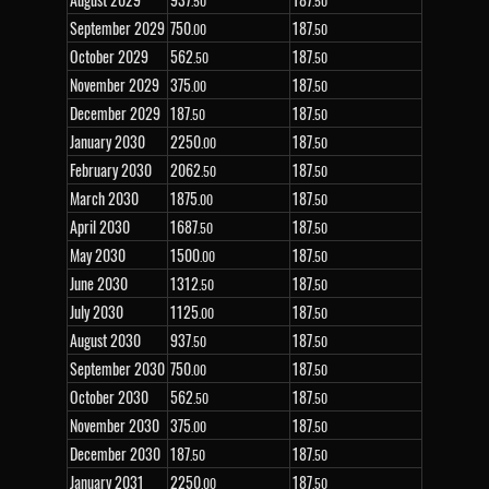
.50
.50
September 2029
750
187
.00
.50
October 2029
562
187
.50
.50
November 2029
375
187
.00
.50
December 2029
187
187
.50
.50
January 2030
2
250
187
.00
.50
February 2030
2
062
187
.50
.50
March 2030
1
875
187
.00
.50
April 2030
1
687
187
.50
.50
May 2030
1
500
187
.00
.50
June 2030
1
312
187
.50
.50
July 2030
1
125
187
.00
.50
August 2030
937
187
.50
.50
September 2030
750
187
.00
.50
October 2030
562
187
.50
.50
November 2030
375
187
.00
.50
December 2030
187
187
.50
.50
January 2031
2
250
187
.00
.50