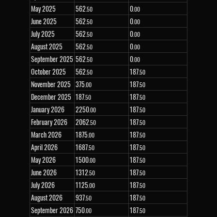
May 2025
562
0
.50
.00
June 2025
562
0
.50
.00
July 2025
562
0
.50
.00
August 2025
562
0
.50
.00
September 2025
562
0
.50
.00
October 2025
562
187
.50
.50
November 2025
375
187
.00
.50
December 2025
187
187
.50
.50
January 2026
2
250
187
.00
.50
February 2026
2
062
187
.50
.50
March 2026
1
875
187
.00
.50
April 2026
1
687
187
.50
.50
May 2026
1
500
187
.00
.50
June 2026
1
312
187
.50
.50
July 2026
1
125
187
.00
.50
August 2026
937
187
.50
.50
September 2026
750
187
.00
.50