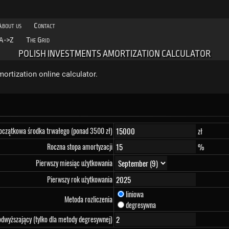
About us
Contact
A->Z
The Grid
POLISH INVESTMENTS AMORTIZATION CALCULATOR
ortization online calculator.
oczątkowa środka trwałego (ponad 3500 zł)
zł
Roczna stopa amortyzacji
%
Pierwszy miesiąc użytkowania
Pierwszy rok użytkowania
liniowa
Metoda rozliczenia
degresywna
dwyższający (tylko dla metody degresywnej)