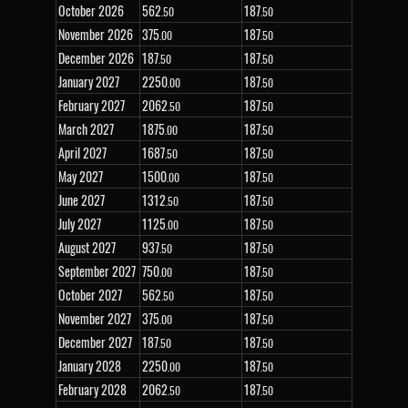
October 2026
562
187
.50
.50
November 2026
375
187
.00
.50
December 2026
187
187
.50
.50
January 2027
2
250
187
.00
.50
February 2027
2
062
187
.50
.50
March 2027
1
875
187
.00
.50
April 2027
1
687
187
.50
.50
May 2027
1
500
187
.00
.50
June 2027
1
312
187
.50
.50
July 2027
1
125
187
.00
.50
August 2027
937
187
.50
.50
September 2027
750
187
.00
.50
October 2027
562
187
.50
.50
November 2027
375
187
.00
.50
December 2027
187
187
.50
.50
January 2028
2
250
187
.00
.50
February 2028
2
062
187
.50
.50