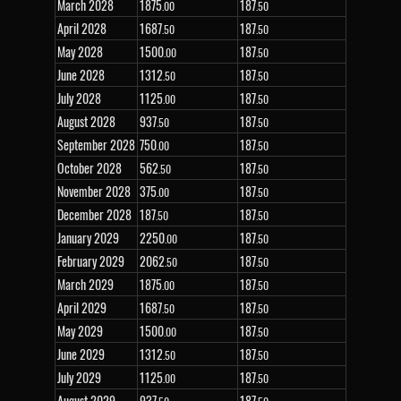
March 2028
1
875
187
.00
.50
April 2028
1
687
187
.50
.50
May 2028
1
500
187
.00
.50
June 2028
1
312
187
.50
.50
July 2028
1
125
187
.00
.50
August 2028
937
187
.50
.50
September 2028
750
187
.00
.50
October 2028
562
187
.50
.50
November 2028
375
187
.00
.50
December 2028
187
187
.50
.50
January 2029
2
250
187
.00
.50
February 2029
2
062
187
.50
.50
March 2029
1
875
187
.00
.50
April 2029
1
687
187
.50
.50
May 2029
1
500
187
.00
.50
June 2029
1
312
187
.50
.50
July 2029
1
125
187
.00
.50
August 2029
937
187