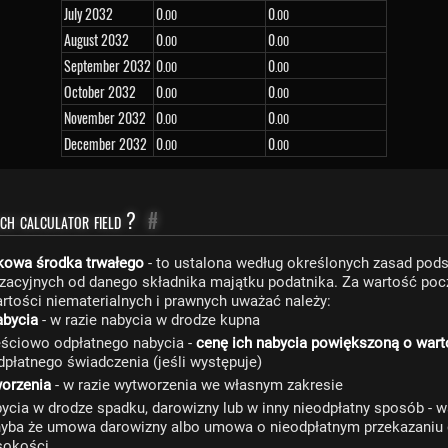
July 2032
0
0
.00
.00
August 2032
0
0
.00
.00
September 2032
0
0
.00
.00
October 2032
0
0
.00
.00
November 2032
0
0
.00
.00
December 2032
0
0
.00
.00
ch calculator field ?
#
kowa środka trwałego
- to ustalona według określonych zasad pods
zacyjnych od danego składnika majątku podatnika. Za wartość po
artości niematerialnych i prawnych uważać należy:
abycia
- w razie nabycia w drodze kupna
ęściowo odpłatnego nabycia -
cenę ich nabycia powiększoną o war
odpłatnego świadczenia (jeśli występuje)
orzenia
- w razie wytworzenia we własnym zakresie
bycia w drodze spadku, darowizny lub w inny nieodpłatny sposób - 
hyba że umowa darowizny albo umowa o nieodpłatnym przekazaniu 
sokości