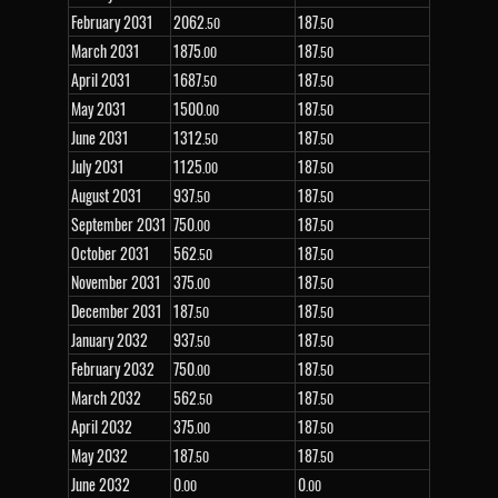
February 2031
2
062
187
.50
.50
March 2031
1
875
187
.00
.50
April 2031
1
687
187
.50
.50
May 2031
1
500
187
.00
.50
June 2031
1
312
187
.50
.50
July 2031
1
125
187
.00
.50
August 2031
937
187
.50
.50
September 2031
750
187
.00
.50
October 2031
562
187
.50
.50
November 2031
375
187
.00
.50
December 2031
187
187
.50
.50
January 2032
937
187
.50
.50
February 2032
750
187
.00
.50
March 2032
562
187
.50
.50
April 2032
375
187
.00
.50
May 2032
187
187
.50
.50
June 2032
0
0
.00
.00