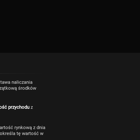
tawa naliczania
czątkową środków
tość przychodu
z
wartość rynkową z dnia
określa tę wartość w