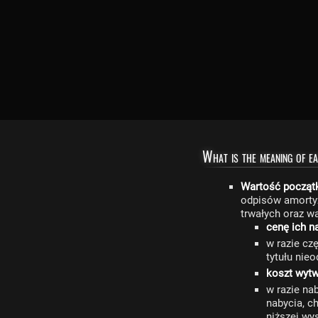
What is the meaning of ea
Wartość począt
odpisów amorty
trwałych oraz w
cenę ich n
w razie cz
tytułu nie
koszt wytw
w razie na
nabycia, c
niższej wy