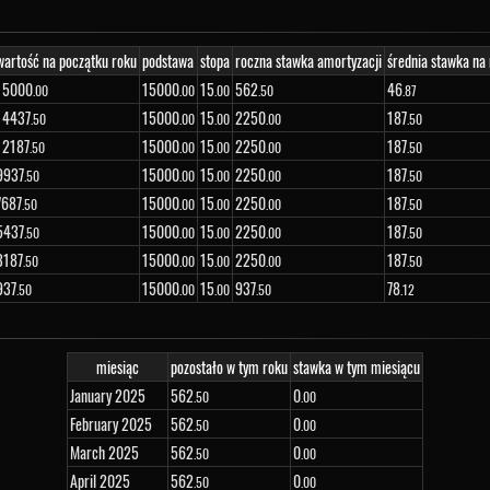
wartość na początku roku
podstawa
stopa
roczna stawka amortyzacji
średnia stawka na
15
000
15
000
15
562
46
.00
.00
.00
.50
.87
14
437
15
000
15
2
250
187
.50
.00
.00
.00
.50
12
187
15
000
15
2
250
187
.50
.00
.00
.00
.50
9
937
15
000
15
2
250
187
.50
.00
.00
.00
.50
7
687
15
000
15
2
250
187
.50
.00
.00
.00
.50
5
437
15
000
15
2
250
187
.50
.00
.00
.00
.50
3
187
15
000
15
2
250
187
.50
.00
.00
.00
.50
937
15
000
15
937
78
.50
.00
.00
.50
.12
miesiąc
pozostało w tym roku
stawka w tym miesiącu
January 2025
562
0
.50
.00
February 2025
562
0
.50
.00
March 2025
562
0
.50
.00
April 2025
562
0
.50
.00